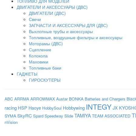
ТОПЛИВО ДЛЯ МОДЕЛЕЙ
ДВИГАТЕЛИ И АКСЕССУАРЫ (ДВС)
ДВИГАТЕЛИ (ДВС)
Свечи
ЗАПЧАСТИ И АКСЕССУАРЫ ДЛЯ (ДВС)
Выхлопные трубы и аксессуары
Топливные, воздушные фильтры и аксессуары
Моторамы (ДВС)
Сцепление
Колокола
Маховики
Топливные баки
ГАДЖЕТЫ
ГИРОСКУТЕРЫ
BONKA
Blac
ABC
ARRMA
ARROWMAX
Austar
Batteries and Chargers
INTEGY
racing
HSP
Haoye
Hobbywing
JX
KYOSH
HobbySoul
T
SkyRC
TAMIYA
SYMA
Spard
Speedway Slide
TEAM ASSOCIATED
nVision