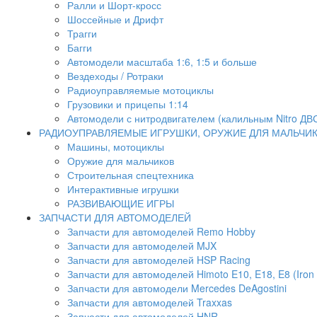
Ралли и Шорт-кросс
Шоссейные и Дрифт
Трагги
Багги
Автомодели масштаба 1:6, 1:5 и больше
Вездеходы / Ротраки
Радиоуправляемые мотоциклы
Грузовики и прицепы 1:14
Автомодели с нитродвигателем (калильным Nitro ДВ
РАДИОУПРАВЛЯЕМЫЕ ИГРУШКИ, ОРУЖИЕ ДЛЯ МАЛЬЧИ
Машины, мотоциклы
Оружие для мальчиков
Строительная спецтехника
Интерактивные игрушки
РАЗВИВАЮЩИЕ ИГРЫ
ЗАПЧАСТИ ДЛЯ АВТОМОДЕЛЕЙ
Запчасти для автомоделей Remo Hobby
Запчасти для автомоделей MJX
Запчасти для автомоделей HSP Racing
Запчасти для автомоделей Himoto E10, E18, E8 (Iron 
Запчасти для автомодели Mercedes DeAgostini
Запчасти для автомоделей Traxxas
Запчасти для автомоделей HNR