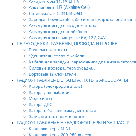
Аккмуляторы 11.4V LI-HV
Алкалиновые LR (Alkaline Cell)
Литиевые CR (Lithium Сell)
Зарядки, Powerbank, кабели для смартфонов / планше
Аккумуляторы для квадрокоптеров
Аккумуляторы для стайкбола
Аккумуляторы свинцовые 6V, 12V, 24V
ПЕРЕХОДНИКИ, РАЗЪЁМЫ, ПРОВОДА И ПРОЧЕЕ
Разъемы, контакты
Удлинители серво,Y-кабели
Кабели для зарядки, переходники для аккумуляторо
Силовые провода, термоусадка .
Бортовые выключатели
РАДИОУПРАВЛЯЕМЫЕ КАТЕРА, ЯХТЫ и АКСЕССУАРЫ
Катера (электродвигатель)
Катера для рыбалки
Модели яхт
Катера ДВС
Катера с бензиновым двигателем
Запчасти к катерам и яхтам
РАДИОУПРАВЛЯЕМЫЕ КВАДРОКОПТЕРЫ И ЗАПЧАСТИ
Квадрокоптеры MINI
Квадрокоптеры 200-250 класса