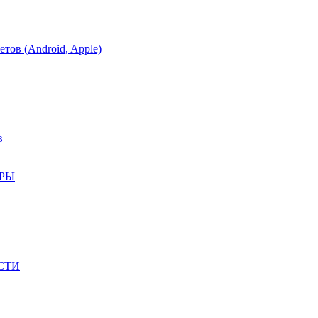
тов (Android, Apple)
в
АРЫ
СТИ