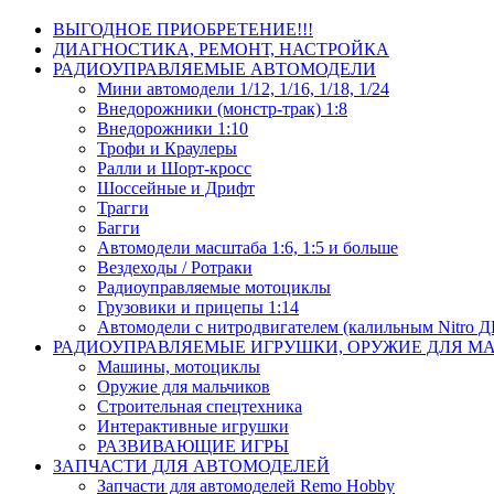
ВЫГОДНОЕ ПРИОБРЕТЕНИЕ!!!
ДИАГНОСТИКА, РЕМОНТ, НАСТРОЙКА
РАДИОУПРАВЛЯЕМЫЕ АВТОМОДЕЛИ
Мини автомодели 1/12, 1/16, 1/18, 1/24
Внедорожники (монстр-трак) 1:8
Внедорожники 1:10
Трофи и Краулеры
Ралли и Шорт-кросс
Шоссейные и Дрифт
Трагги
Багги
Автомодели масштаба 1:6, 1:5 и больше
Вездеходы / Ротраки
Радиоуправляемые мотоциклы
Грузовики и прицепы 1:14
Автомодели с нитродвигателем (калильным Nitro 
РАДИОУПРАВЛЯЕМЫЕ ИГРУШКИ, ОРУЖИЕ ДЛЯ М
Машины, мотоциклы
Оружие для мальчиков
Строительная спецтехника
Интерактивные игрушки
РАЗВИВАЮЩИЕ ИГРЫ
ЗАПЧАСТИ ДЛЯ АВТОМОДЕЛЕЙ
Запчасти для автомоделей Remo Hobby