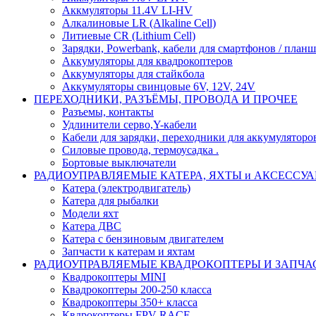
Аккмуляторы 11.4V LI-HV
Алкалиновые LR (Alkaline Cell)
Литиевые CR (Lithium Сell)
Зарядки, Powerbank, кабели для смартфонов / планше
Аккумуляторы для квадрокоптеров
Аккумуляторы для стайкбола
Аккумуляторы свинцовые 6V, 12V, 24V
ПЕРЕХОДНИКИ, РАЗЪЁМЫ, ПРОВОДА И ПРОЧЕЕ
Разъемы, контакты
Удлинители серво,Y-кабели
Кабели для зарядки, переходники для аккумуляторо
Силовые провода, термоусадка .
Бортовые выключатели
РАДИОУПРАВЛЯЕМЫЕ КАТЕРА, ЯХТЫ и АКСЕССУ
Катера (электродвигатель)
Катера для рыбалки
Модели яхт
Катера ДВС
Катера с бензиновым двигателем
Запчасти к катерам и яхтам
РАДИОУПРАВЛЯЕМЫЕ КВАДРОКОПТЕРЫ И ЗАПЧА
Квадрокоптеры MINI
Квадрокоптеры 200-250 класса
Квадрокоптеры 350+ класса
Квдрокоптеры FPV RACE