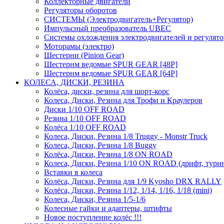
Коллекторные двигатели
Регуляторы оборотов
СИСТЕМЫ (Электродвигатель+Регулятор)
Импульсный преобразователь UBEC
Системы охлождения электродвигателей и регулят
Моторамы (электро)
Шестерни (Pinion Gear)
Шестернм ведомые SPUR GEAR [48P]
Шестернм ведомые SPUR GEAR [64P]
КОЛЕСА, ДИСКИ, РЕЗИНА
Колёса, диски, резина для шорт-корс
Колеса, Диски, Резина для Трофи и Краулеров
Диски 1/10 OFF ROAD
Резина 1/10 OFF ROAD
Колёса 1/10 OFF ROAD
Колеса, Диски, Резина 1/8 Truggy - Monstr Truck
Колеса, Диски, Резина 1/8 Buggy
Колёса, Диски, Резина 1/8 ON ROAD
Колеса, Диски, Резина 1/10 ON ROAD (дрифт, тури
Вставки в колеса
Колёса, Диски, Резина для 1/9 Kyosho DRX RALLY
Колёса, Диски, Резина 1/12, 1/14, 1/16, 1/18 (mini)
Колеса, Диски, Резина 1/5-1/6
Колесные гайки и адаптеры, штифты
Новое поступление колёс !!!