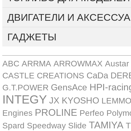
ДВИГАТЕЛИ И АКСЕССУА
ГАДЖЕТЫ
ABC
ARRMA
ARROWMAX
Austar
CASTLE CREATIONS
CaDa
DER
HPI-racin
GensAce
G.T.POWER
INTEGY
JX
KYOSHO
LEMM
PROLINE
Perfeo
Engines
Polym
TAMIYA
Spard
Speedway Slide
T