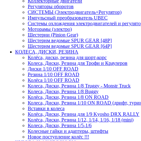
Коллекторные двигатели
Регуляторы оборотов
СИСТЕМЫ (Электродвигатель+Регулятор)
Импульсный преобразователь UBEC
Системы охлождения электродвигателей и регулят
Моторамы (электро)
Шестерни (Pinion Gear)
Шестернм ведомые SPUR GEAR [48P]
Шестернм ведомые SPUR GEAR [64P]
КОЛЕСА, ДИСКИ, РЕЗИНА
Колёса, диски, резина для шорт-корс
Колеса, Диски, Резина для Трофи и Краулеров
Диски 1/10 OFF ROAD
Резина 1/10 OFF ROAD
Колёса 1/10 OFF ROAD
Колеса, Диски, Резина 1/8 Truggy - Monstr Truck
Колеса, Диски, Резина 1/8 Buggy
Колёса, Диски, Резина 1/8 ON ROAD
Колеса, Диски, Резина 1/10 ON ROAD (дрифт, тури
Вставки в колеса
Колёса, Диски, Резина для 1/9 Kyosho DRX RALLY
Колёса, Диски, Резина 1/12, 1/14, 1/16, 1/18 (mini)
Колеса, Диски, Резина 1/5-1/6
Колесные гайки и адаптеры, штифты
Новое поступление колёс !!!