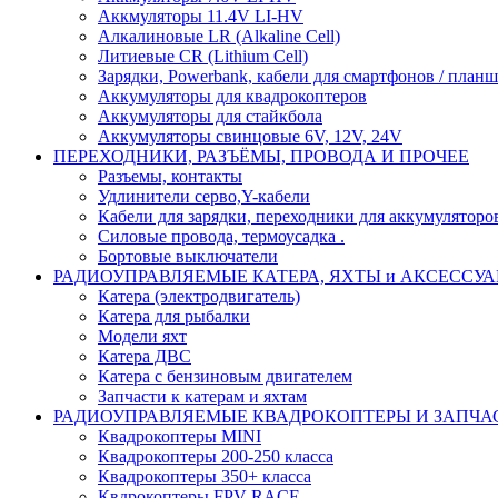
Аккмуляторы 11.4V LI-HV
Алкалиновые LR (Alkaline Cell)
Литиевые CR (Lithium Сell)
Зарядки, Powerbank, кабели для смартфонов / планше
Аккумуляторы для квадрокоптеров
Аккумуляторы для стайкбола
Аккумуляторы свинцовые 6V, 12V, 24V
ПЕРЕХОДНИКИ, РАЗЪЁМЫ, ПРОВОДА И ПРОЧЕЕ
Разъемы, контакты
Удлинители серво,Y-кабели
Кабели для зарядки, переходники для аккумуляторо
Силовые провода, термоусадка .
Бортовые выключатели
РАДИОУПРАВЛЯЕМЫЕ КАТЕРА, ЯХТЫ и АКСЕССУ
Катера (электродвигатель)
Катера для рыбалки
Модели яхт
Катера ДВС
Катера с бензиновым двигателем
Запчасти к катерам и яхтам
РАДИОУПРАВЛЯЕМЫЕ КВАДРОКОПТЕРЫ И ЗАПЧА
Квадрокоптеры MINI
Квадрокоптеры 200-250 класса
Квадрокоптеры 350+ класса
Квдрокоптеры FPV RACE