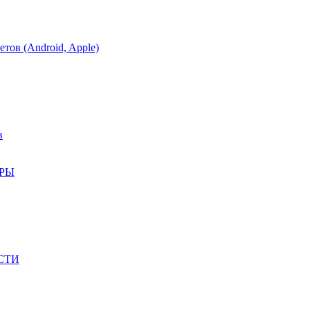
тов (Android, Apple)
в
АРЫ
СТИ