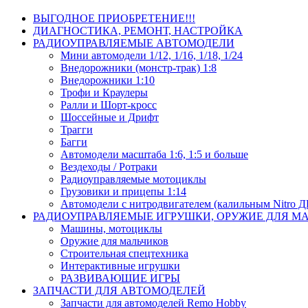
ВЫГОДНОЕ ПРИОБРЕТЕНИЕ!!!
ДИАГНОСТИКА, РЕМОНТ, НАСТРОЙКА
РАДИОУПРАВЛЯЕМЫЕ АВТОМОДЕЛИ
Мини автомодели 1/12, 1/16, 1/18, 1/24
Внедорожники (монстр-трак) 1:8
Внедорожники 1:10
Трофи и Краулеры
Ралли и Шорт-кросс
Шоссейные и Дрифт
Трагги
Багги
Автомодели масштаба 1:6, 1:5 и больше
Вездеходы / Ротраки
Радиоуправляемые мотоциклы
Грузовики и прицепы 1:14
Автомодели с нитродвигателем (калильным Nitro 
РАДИОУПРАВЛЯЕМЫЕ ИГРУШКИ, ОРУЖИЕ ДЛЯ М
Машины, мотоциклы
Оружие для мальчиков
Строительная спецтехника
Интерактивные игрушки
РАЗВИВАЮЩИЕ ИГРЫ
ЗАПЧАСТИ ДЛЯ АВТОМОДЕЛЕЙ
Запчасти для автомоделей Remo Hobby