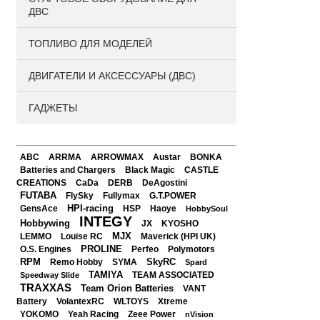
ДВС
ТОПЛИВО ДЛЯ МОДЕЛЕЙ
ДВИГАТЕЛИ И АКСЕССУАРЫ (ДВС)
ГАДЖЕТЫ
BONKA
ABC
ARRMA
ARROWMAX
Austar
Black Magic
CASTLE
Batteries and Chargers
CREATIONS
CaDa
DERB
DeAgostini
FUTABA
FlySky
Fullymax
G.T.POWER
HPI-racing
GensAce
HSP
Haoye
HobbySoul
INTEGY
Hobbywing
JX
KYOSHO
LEMMO
Louise RC
MJX
Maverick (HPI UK)
PROLINE
Perfeo
O.S. Engines
Polymotors
RPM
SkyRC
Remo Hobby
SYMA
Spard
TAMIYA
Speedway Slide
TEAM ASSOCIATED
TRAXXAS
Team Orion Batteries
VANT
Battery
VolantexRC
WLTOYS
Xtreme
YOKOMO
Zeee Power
Yeah Racing
nVision