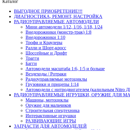
Каталог
ВЫГОДНОЕ ПРИОБРЕТЕНИЕ!!!
ДИАГНОСТИКА, РЕМОНТ, НАСТРОЙКА
РАДИОУПРАВЛЯЕМЫЕ АВТОМОДЕЛИ
Мини автомодели 1/12, 1/16, 1/18, 1/24
Внедорожники (монстр-трак) 1:8
Внедорожники 1:10
Трофи и Краулеры
Ралли и Шорт-кросс
Шоссейные и Дрифт
Трагги
Багги
Автомодели масштаба 1:6, 1:5 и больше
Вездеходы / Ротраки
Радиоуправляемые мотоциклы
Грузовики и прицепы 1:14
Автомодели с нитродвигателем (калильным Nitro 
РАДИОУПРАВЛЯЕМЫЕ ИГРУШКИ, ОРУЖИЕ ДЛЯ М
Машины, мотоциклы
Оружие для мальчиков
Строительная спецтехника
Интерактивные игрушки
РАЗВИВАЮЩИЕ ИГРЫ
ЗАПЧАСТИ ДЛЯ АВТОМОДЕЛЕЙ