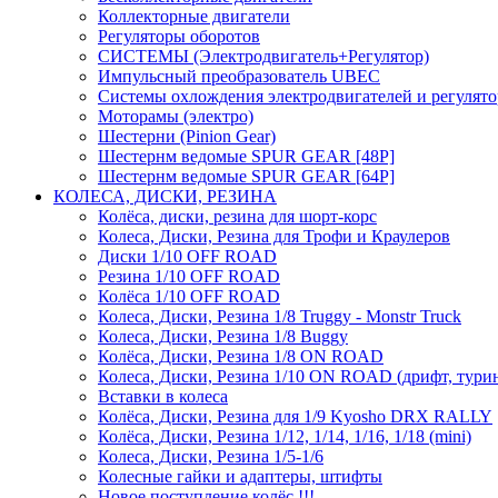
Коллекторные двигатели
Регуляторы оборотов
СИСТЕМЫ (Электродвигатель+Регулятор)
Импульсный преобразователь UBEC
Системы охлождения электродвигателей и регулят
Моторамы (электро)
Шестерни (Pinion Gear)
Шестернм ведомые SPUR GEAR [48P]
Шестернм ведомые SPUR GEAR [64P]
КОЛЕСА, ДИСКИ, РЕЗИНА
Колёса, диски, резина для шорт-корс
Колеса, Диски, Резина для Трофи и Краулеров
Диски 1/10 OFF ROAD
Резина 1/10 OFF ROAD
Колёса 1/10 OFF ROAD
Колеса, Диски, Резина 1/8 Truggy - Monstr Truck
Колеса, Диски, Резина 1/8 Buggy
Колёса, Диски, Резина 1/8 ON ROAD
Колеса, Диски, Резина 1/10 ON ROAD (дрифт, тури
Вставки в колеса
Колёса, Диски, Резина для 1/9 Kyosho DRX RALLY
Колёса, Диски, Резина 1/12, 1/14, 1/16, 1/18 (mini)
Колеса, Диски, Резина 1/5-1/6
Колесные гайки и адаптеры, штифты
Новое поступление колёс !!!