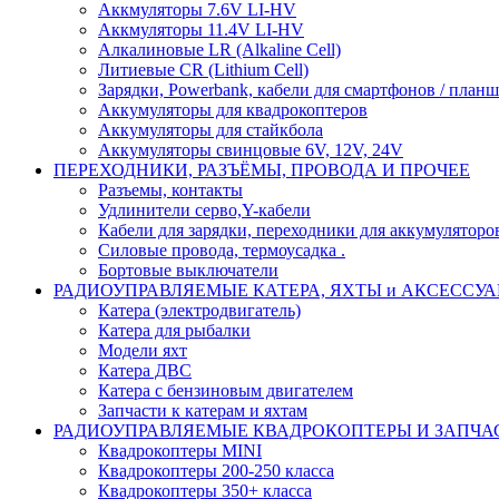
Аккмуляторы 7.6V LI-HV
Аккмуляторы 11.4V LI-HV
Алкалиновые LR (Alkaline Cell)
Литиевые CR (Lithium Сell)
Зарядки, Powerbank, кабели для смартфонов / планше
Аккумуляторы для квадрокоптеров
Аккумуляторы для стайкбола
Аккумуляторы свинцовые 6V, 12V, 24V
ПЕРЕХОДНИКИ, РАЗЪЁМЫ, ПРОВОДА И ПРОЧЕЕ
Разъемы, контакты
Удлинители серво,Y-кабели
Кабели для зарядки, переходники для аккумуляторо
Силовые провода, термоусадка .
Бортовые выключатели
РАДИОУПРАВЛЯЕМЫЕ КАТЕРА, ЯХТЫ и АКСЕССУ
Катера (электродвигатель)
Катера для рыбалки
Модели яхт
Катера ДВС
Катера с бензиновым двигателем
Запчасти к катерам и яхтам
РАДИОУПРАВЛЯЕМЫЕ КВАДРОКОПТЕРЫ И ЗАПЧА
Квадрокоптеры MINI
Квадрокоптеры 200-250 класса
Квадрокоптеры 350+ класса