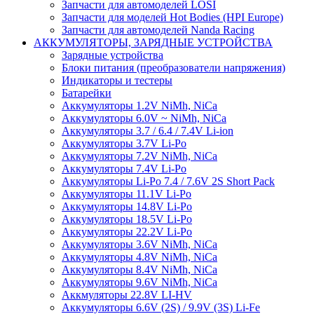
Запчасти для автомоделей LOSI
Запчасти для моделей Hot Bodies (HPI Europe)
Запчасти для автомоделей Nanda Racing
АККУМУЛЯТОРЫ, ЗАРЯДНЫЕ УСТРОЙСТВА
Зарядные устройства
Блоки питания (преобразователи напряжения)
Индикаторы и тестеры
Батарейки
Аккумуляторы 1.2V NiMh, NiCa
Аккумуляторы 6.0V ~ NiMh, NiCa
Аккумуляторы 3.7 / 6.4 / 7.4V Li-ion
Аккумуляторы 3.7V Li-Po
Аккумуляторы 7.2V NiMh, NiCa
Аккумуляторы 7.4V Li-Po
Аккумуляторы Li-Po 7.4 / 7.6V 2S Short Pack
Аккумуляторы 11.1V Li-Po
Аккумуляторы 14.8V Li-Po
Аккумуляторы 18.5V Li-Po
Аккумуляторы 22.2V Li-Po
Аккумуляторы 3.6V NiMh, NiCa
Аккумуляторы 4.8V NiMh, NiCa
Аккумуляторы 8.4V NiMh, NiCa
Аккумуляторы 9.6V NiMh, NiCa
Аккмуляторы 22.8V LI-HV
Аккумуляторы 6.6V (2S) / 9.9V (3S) Li-Fe