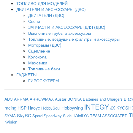
ТОПЛИВО ДЛЯ МОДЕЛЕЙ
ДВИГАТЕЛИ И АКСЕССУАРЫ (ДВС)
ДВИГАТЕЛИ (ДВС)
Свечи
ЗАПЧАСТИ И АКСЕССУАРЫ ДЛЯ (ДВС)
Выхлопные трубы и аксессуары
Топливные, воздушные фильтры и аксессуары
Моторамы (ДВС)
Сцепление
Колокола
Маховики
Топливные баки
ГАДЖЕТЫ
ГИРОСКУТЕРЫ
BONKA
Blac
ABC
ARRMA
ARROWMAX
Austar
Batteries and Chargers
INTEGY
racing
HSP
Haoye
Hobbywing
JX
KYOSH
HobbySoul
T
SkyRC
TAMIYA
SYMA
Spard
Speedway Slide
TEAM ASSOCIATED
nVision