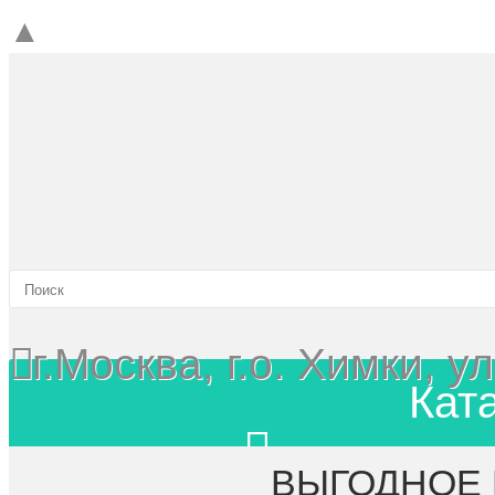
▲
г.Москва, г.о. Химки, 
Кат
Главная
ВЫГОДНОЕ 