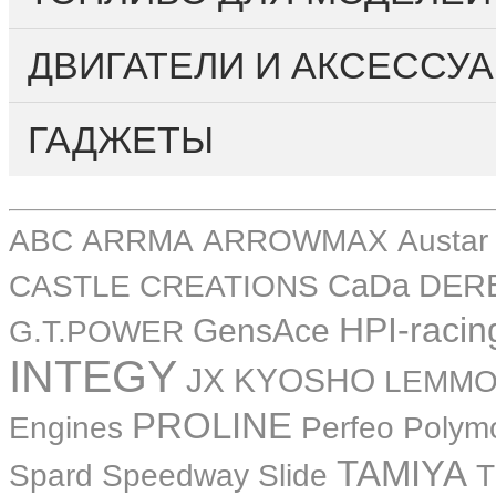
ДВИГАТЕЛИ И АКСЕССУА
ГАДЖЕТЫ
ABC
ARRMA
ARROWMAX
Austar
CASTLE CREATIONS
CaDa
DER
HPI-racin
GensAce
G.T.POWER
INTEGY
JX
KYOSHO
LEMM
PROLINE
Perfeo
Engines
Polym
TAMIYA
Spard
Speedway Slide
T