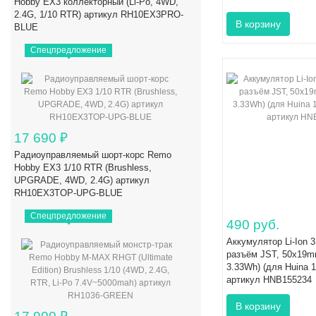
Hobby EX3 коллекторный (Li-Po, 4WD,
2.4G, 1/10 RTR) артикул RH10EX3PRO-
BLUE
Спецпредложение
17 690
₽
Радиоуправляемый шорт-корс Remo
Hobby EX3 1/10 RTR (Brushless,
UPGRADE, 4WD, 2.4G) артикул
RH10EX3TOP-UPG-BLUE
Спецпредложение
490 руб.
Аккумулятор Li-Ion 
разъём JST, 50x19mm
3.33Wh) (для Huina 1
артикул HNB155234