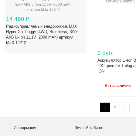
14 490
₽
Радиоуправляемый внедорожник MJX
Hyper Go Truggy (4WD, Brushless, З/У+
АКБ Li-Ion 11.1V~2000 mAh) артикул
MJX-12212
0 руб.
Аккумулятор Li-Ion 
20C, разъём T-plug 
ION
Нет в наличии
1
2
3
Информация
Личный кабинет