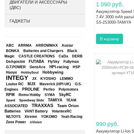
ДВИГАТЕЛИ И АКСЕССУАРЫ
1 090 руб.
(ДВС)
Аккумулятор Speed S
7.4V 3000 mAh разъ
ГАДЖЕТЫ
SS-2S3000-TAMIYA
ABC
ARRMA
ARROWMAX
Austar
BONKA
Black
Batteries and Chargers
Magic
CASTLE CREATIONS
CaDa
DERB
DeAgostini
FUTABA
FlySky
Fullymax
HPI-racing
GensAce
HSP
G.T.POWER
Hobbywing
Haoye
HobbySoul
INTEGY
JX
KYOSHO
LEMMO
Louise RC
MJX
Maverick (HPI UK)
O.S.
PROLINE
Perfeo
Engines
Polymotors
RPM
SkyRC
Remo Hobby
SYMA
TAMIYA
Spard
Speedway Slide
TEAM
TRAXXAS
Team Orion
ASSOCIATED
Batteries
VANT Battery
VolantexRC
WLTOYS
Xtreme
YOKOMO
Yeah Racing
Zeee Power
nVision
990 руб.
Аккумулятор Li-Ion S