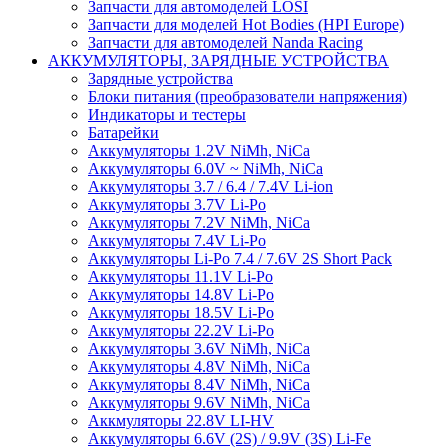
Запчасти для автомоделей LOSI
Запчасти для моделей Hot Bodies (HPI Europe)
Запчасти для автомоделей Nanda Racing
АККУМУЛЯТОРЫ, ЗАРЯДНЫЕ УСТРОЙСТВА
Зарядные устройства
Блоки питания (преобразователи напряжения)
Индикаторы и тестеры
Батарейки
Аккумуляторы 1.2V NiMh, NiCa
Аккумуляторы 6.0V ~ NiMh, NiCa
Аккумуляторы 3.7 / 6.4 / 7.4V Li-ion
Аккумуляторы 3.7V Li-Po
Аккумуляторы 7.2V NiMh, NiCa
Аккумуляторы 7.4V Li-Po
Аккумуляторы Li-Po 7.4 / 7.6V 2S Short Pack
Аккумуляторы 11.1V Li-Po
Аккумуляторы 14.8V Li-Po
Аккумуляторы 18.5V Li-Po
Аккумуляторы 22.2V Li-Po
Аккумуляторы 3.6V NiMh, NiCa
Аккумуляторы 4.8V NiMh, NiCa
Аккумуляторы 8.4V NiMh, NiCa
Аккумуляторы 9.6V NiMh, NiCa
Аккмуляторы 22.8V LI-HV
Аккумуляторы 6.6V (2S) / 9.9V (3S) Li-Fe