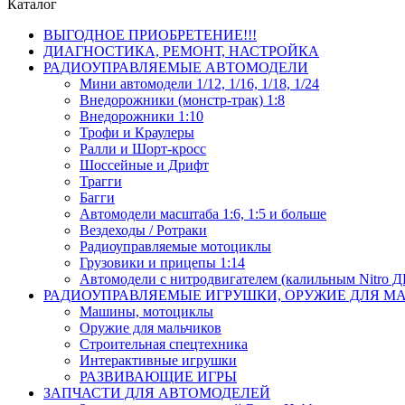
Каталог
ВЫГОДНОЕ ПРИОБРЕТЕНИЕ!!!
ДИАГНОСТИКА, РЕМОНТ, НАСТРОЙКА
РАДИОУПРАВЛЯЕМЫЕ АВТОМОДЕЛИ
Мини автомодели 1/12, 1/16, 1/18, 1/24
Внедорожники (монстр-трак) 1:8
Внедорожники 1:10
Трофи и Краулеры
Ралли и Шорт-кросс
Шоссейные и Дрифт
Трагги
Багги
Автомодели масштаба 1:6, 1:5 и больше
Вездеходы / Ротраки
Радиоуправляемые мотоциклы
Грузовики и прицепы 1:14
Автомодели с нитродвигателем (калильным Nitro 
РАДИОУПРАВЛЯЕМЫЕ ИГРУШКИ, ОРУЖИЕ ДЛЯ М
Машины, мотоциклы
Оружие для мальчиков
Строительная спецтехника
Интерактивные игрушки
РАЗВИВАЮЩИЕ ИГРЫ
ЗАПЧАСТИ ДЛЯ АВТОМОДЕЛЕЙ