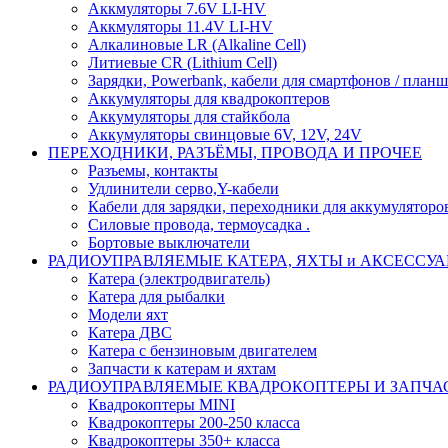
Аккмуляторы 7.6V LI-HV
Аккмуляторы 11.4V LI-HV
Алкалиновые LR (Alkaline Cell)
Литиевые CR (Lithium Сell)
Зарядки, Powerbank, кабели для смартфонов / планше
Аккумуляторы для квадрокоптеров
Аккумуляторы для стайкбола
Аккумуляторы свинцовые 6V, 12V, 24V
ПЕРЕХОДНИКИ, РАЗЪЁМЫ, ПРОВОДА И ПРОЧЕЕ
Разъемы, контакты
Удлинители серво,Y-кабели
Кабели для зарядки, переходники для аккумуляторо
Силовые провода, термоусадка .
Бортовые выключатели
РАДИОУПРАВЛЯЕМЫЕ КАТЕРА, ЯХТЫ и АКСЕССУ
Катера (электродвигатель)
Катера для рыбалки
Модели яхт
Катера ДВС
Катера с бензиновым двигателем
Запчасти к катерам и яхтам
РАДИОУПРАВЛЯЕМЫЕ КВАДРОКОПТЕРЫ И ЗАПЧА
Квадрокоптеры MINI
Квадрокоптеры 200-250 класса
Квадрокоптеры 350+ класса