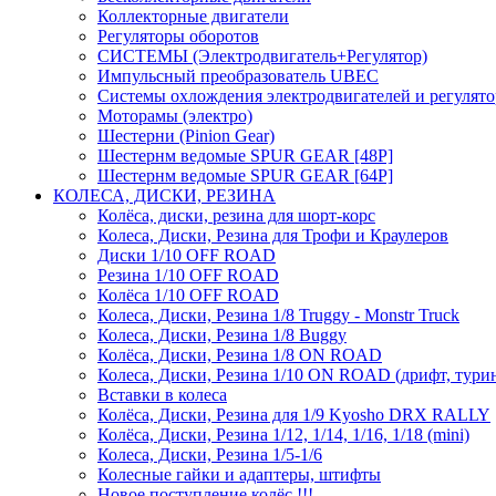
Коллекторные двигатели
Регуляторы оборотов
СИСТЕМЫ (Электродвигатель+Регулятор)
Импульсный преобразователь UBEC
Системы охлождения электродвигателей и регулят
Моторамы (электро)
Шестерни (Pinion Gear)
Шестернм ведомые SPUR GEAR [48P]
Шестернм ведомые SPUR GEAR [64P]
КОЛЕСА, ДИСКИ, РЕЗИНА
Колёса, диски, резина для шорт-корс
Колеса, Диски, Резина для Трофи и Краулеров
Диски 1/10 OFF ROAD
Резина 1/10 OFF ROAD
Колёса 1/10 OFF ROAD
Колеса, Диски, Резина 1/8 Truggy - Monstr Truck
Колеса, Диски, Резина 1/8 Buggy
Колёса, Диски, Резина 1/8 ON ROAD
Колеса, Диски, Резина 1/10 ON ROAD (дрифт, тури
Вставки в колеса
Колёса, Диски, Резина для 1/9 Kyosho DRX RALLY
Колёса, Диски, Резина 1/12, 1/14, 1/16, 1/18 (mini)
Колеса, Диски, Резина 1/5-1/6
Колесные гайки и адаптеры, штифты
Новое поступление колёс !!!