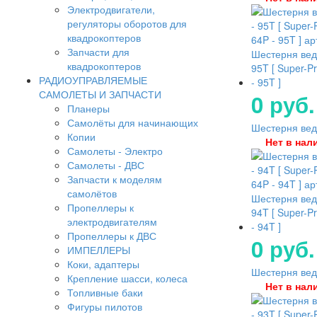
Электродвигатели,
регуляторы оборотов для
квадрокоптеров
Запчасти для
Шестерня вед
квадрокоптеров
95T [ Super-P
РАДИОУПРАВЛЯЕМЫЕ
- 95T ]
САМОЛЕТЫ И ЗАПЧАСТИ
0 руб.
Планеры
Самолёты для начинающих
Шестерня ведо
Копии
Нет в нал
Самолеты - Электро
Самолеты - ДВС
Запчасти к моделям
самолётов
Шестерня вед
Пропеллеры к
94T [ Super-P
электродвигателям
- 94T ]
Пропеллеры к ДВС
0 руб.
ИМПЕЛЛЕРЫ
Коки, адаптеры
Шестерня ведо
Крепление шасси, колеса
Нет в нал
Топливные баки
Фигуры пилотов