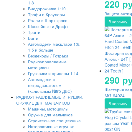
220 ру
1:8
Внедорожники 1:10
Защита антикр
Трофи и Краулеры
Ралли и Шорт-кросс
Шоссейные и Дрифт
Трагги
Багги
Автомодели масштаба 1:6,
1:5 и больше
Шестерня ве
Вездеходы / Ротраки
Алюм. - 24T [
Радиоуправляемые
Coated Motor 
мотоциклы
24 Teeth ]
Грузовики и прицепы 1:14
290 ру
Автомодели с
нитродвигателем
Шестерня ведо
(калильным Nitro ДВС)
MG-64024
РАДИОУПРАВЛЯЕМЫЕ ИГРУШКИ,
ОРУЖИЕ ДЛЯ МАЛЬЧИКОВ
Машины, мотоциклы
Оружие для мальчиков
Строительная спецтехника
Интерактивные игрушки