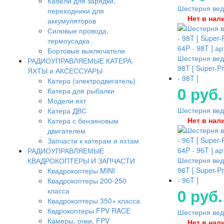
Кабели для зарядки,
Шестерня ведо
переходники для
Нет в нал
аккумуляторов
Силовые провода,
термоусадка .
Бортовые выключатели
Шестерня вед
РАДИОУПРАВЛЯЕМЫЕ КАТЕРА,
98T [ Super-P
ЯХТЫ и АКСЕССУАРЫ
- 98T ]
Катера (электродвигатель)
0 руб.
Катера для рыбалки
Модели яхт
Шестерня ведо
Катера ДВС
Нет в нал
Катера с бензиновым
двигателем
Запчасти к катерам и яхтам
РАДИОУПРАВЛЯЕМЫЕ
Шестерня вед
КВАДРОКОПТЕРЫ И ЗАПЧАСТИ
96T [ Super-P
Квадрокоптеры MINI
- 96T ]
Квадрокоптеры 200-250
0 руб.
класса
Квадрокоптеры 350+ класса
Квдрокоптеры FPV RACE
Шестерня ведо
Камеры, очки, FPV
Нет в нал