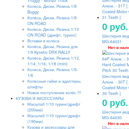
Шестерня ве
Truggy - Monstr Truck
Алюм. - 31T [
Колеса, Диски, Резина 1/8
Coated Motor 
Buggy
31 Teeth ]
Колёса, Диски, Резина 1/8
0 руб.
ON ROAD
Колеса, Диски, Резина 1/10
ON ROAD (дрифт, туринг)
Шестерня ведо
Вставки в колеса
MG-64031
Колёса, Диски, Резина для
Нет в нал
1/9 Kyosho DRX RALLY
Колёса, Диски, Резина 1/12,
1/14, 1/16, 1/18 (mini)
Колеса, Диски, Резина 1/5-
1/6
Шестерня ве
Колесные гайки и адаптеры,
Алюм. - 30T [
штифты
Coated Motor 
Новое поступление колёс !!!
30 Teeth ]
КУЗОВА И АКСЕССУАРЫ
0 руб.
Масштаб 1/10 туринг/дрифт
(200мм)
Шестерня ведо
Масштаб 1/10 туринг/дрифт
MG-64030
(190мм)
Нет в нал
Кузова и аксессуары для