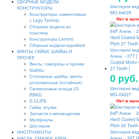
CБОРНЫЕ МОДЕЛИ,
Шестерня ведо
КОНСТРУКТОРЫ
MG-64028
Конструкторы совместимые
Нет в нал
с Lego Technic
Сборные модели из
пластика
Конструкторы Lemmo
Сборные модели кораблей
Шестерня ве
ВИНТЫ, ГАЙКИ, ШАЙБЫ И
Алюм. - 27T [
ПРОЧЕЕ
Coated Motor 
Винты, саморезы и прочее
27 Teeth ]
Шайбы
0 руб.
Стопорные шайбы, винты
установочные (потайные)
Шестерня ведо
Силиконовые кольца (O-
MG-64027
RING)
Нет в нал
E-CLIPS
Гайки, втулки
Запчасти к автомоделям
Материалы
Шестерни
Шестерня ве
ИНСТРУМЕНТЫ
Алюм. - 26T 
МАСЛА, СМАЗКИ, КЛЕИ,