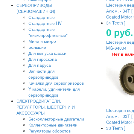
Шестерня ве
СЕРВОПРИВОДЫ
Алюм. - 34T [
(СЕРВОМАШИНКИ)
Coated Motor 
Стандартные
34 Teeth ]
Стандартные HV
0 руб.
Стандартные
"низкопрофильные"
Мини и микро
Шестерня ведо
Большие
MG-64034
Для выпуска шасси
Нет в нал
Для гироскопа
Для паруса
Запчасти для
сервоприводов
Качалки для сервоприводов
Y кабели, удлинители для
сервоприводов
ЭЛЕКТРОДВИГАТЕЛИ,
РЕГУЛЯТОРЫ, ШЕСТЕРНИ И
Шестерня ве
АКСЕССУАРЫ
Алюм. - 33T [
Бесколлекторные двигатели
Coated Motor 
Коллекторные двигатели
33 Teeth ]
Регуляторы оборотов