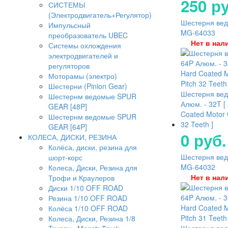
250 ру
СИСТЕМЫ
(Электродвигатель+Регулятор)
Шестерня ведо
Импульсный
MG-64033
преобразователь UBEC
Нет в нал
Системы охлождения
электродвигателей и
регуляторов
Моторамы (электро)
Шестерни (Pinion Gear)
Шестерня ве
Шестернм ведомые SPUR
Алюм. - 32T [
GEAR [48P]
Coated Motor 
Шестернм ведомые SPUR
32 Teeth ]
GEAR [64P]
0 руб.
КОЛЕСА, ДИСКИ, РЕЗИНА
Колёса, диски, резина для
Шестерня ведо
шорт-корс
MG-64032
Колеса, Диски, Резина для
Нет в нал
Трофи и Краулеров
Диски 1/10 OFF ROAD
Резина 1/10 OFF ROAD
Колёса 1/10 OFF ROAD
Колеса, Диски, Резина 1/8