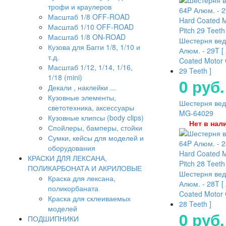
трофи и краулеров
Масштаб 1/8 OFF-ROAD
Масштаб 1/10 OFF-ROAD
Масштаб 1/8 ON-ROAD
Шестерня ве
Кузова для Багги 1/8, 1/10 и
Алюм. - 29T [
т.д.
Coated Motor 
Масштаб 1/12, 1/14, 1/16,
29 Teeth ]
1/18 (mini)
0 руб.
Декали , наклейки ...
Кузовные элементы,
Шестерня ведо
светотехника, аксессуары
MG-64029
Кузовные клипсы (body clips)
Нет в нал
Спойлеры, бамперы, стойки
Сумки, кейсы для моделей и
оборудования
КРАСКИ ДЛЯ ЛЕКСАНА,
ПОЛИКАРБОНАТА И АКРИЛОВЫЕ
Шестерня ве
Краска для лексана,
Алюм. - 28T [
поликорбаната
Coated Motor 
Краска для склеиваемых
28 Teeth ]
моделей
0 руб.
ПОДШИПНИКИ