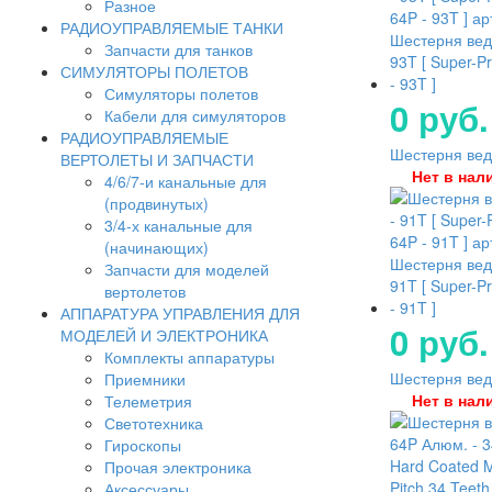
Разное
РАДИОУПРАВЛЯЕМЫЕ ТАНКИ
Шестерня вед
Запчасти для танков
93T [ Super-P
СИМУЛЯТОРЫ ПОЛЕТОВ
- 93T ]
Симуляторы полетов
0 руб.
Кабели для симуляторов
РАДИОУПРАВЛЯЕМЫЕ
Шестерня ведо
ВЕРТОЛЕТЫ И ЗАПЧАСТИ
Нет в нал
4/6/7-и канальные для
(продвинутых)
3/4-х канальные для
(начинающих)
Шестерня вед
Запчасти для моделей
91T [ Super-P
вертолетов
- 91T ]
АППАРАТУРА УПРАВЛЕНИЯ ДЛЯ
0 руб.
МОДЕЛЕЙ И ЭЛЕКТРОНИКА
Комплекты аппаратуры
Шестерня ведо
Приемники
Нет в нал
Телеметрия
Светотехника
Гироскопы
Прочая электроника
Аксессуары