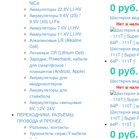
NiCa
0 руб.
Аккмуляторы 22.8V LI-HV
Аккумуляторы 6.6V (2S) /
Шестерня ведо
9.9V (3S) Li-Fe
Нет в нал
Аккмуляторы 7.6V LI-HV
Аккмуляторы 11.4V LI-HV
Алкалиновые LR (Alkaline
Cell)
Шестерня вед
Литиевые CR (Lithium Сell)
111T [ Super-
Зарядки, Powerbank, кабели
64P - 111T ]
для смартфонов /
0 руб.
планшетов (Android, Apple)
Аккумуляторы для
Шестерня ведо
квадрокоптеров
Нет в нал
Аккумуляторы для
стайкбола
Аккумуляторы свинцовые
6V, 12V, 24V
Шестерня вед
ПЕРЕХОДНИКИ, РАЗЪЁМЫ,
110T [ Super-
ПРОВОДА И ПРОЧЕЕ
64P - 110T ]
Разъемы, контакты
0 руб.
Удлинители серво,Y-кабели