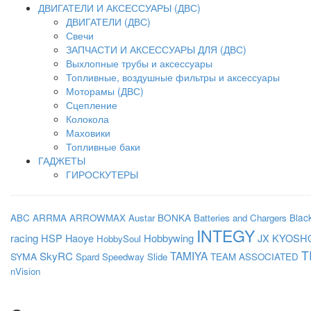
ДВИГАТЕЛИ И АКСЕССУАРЫ (ДВС)
ДВИГАТЕЛИ (ДВС)
Свечи
ЗАПЧАСТИ И АКСЕССУАРЫ ДЛЯ (ДВС)
Выхлопные трубы и аксессуары
Топливные, воздушные фильтры и аксессуары
Моторамы (ДВС)
Сцепление
Колокола
Маховики
Топливные баки
ГАДЖЕТЫ
ГИРОСКУТЕРЫ
BONKA
Blac
ABC
ARRMA
ARROWMAX
Austar
Batteries and Chargers
INTEGY
racing
HSP
Haoye
Hobbywing
JX
KYOSH
HobbySoul
T
SkyRC
TAMIYA
SYMA
Spard
Speedway Slide
TEAM ASSOCIATED
nVision