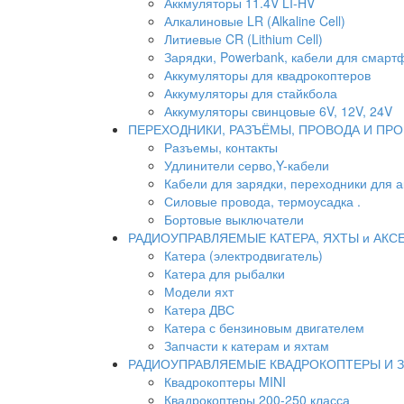
Аккмуляторы 11.4V LI-HV
Алкалиновые LR (Alkaline Cell)
Литиевые CR (Lithium Сell)
Зарядки, Powerbank, кабели для смартф
Аккумуляторы для квадрокоптеров
Аккумуляторы для стайкбола
Аккумуляторы свинцовые 6V, 12V, 24V
ПЕРЕХОДНИКИ, РАЗЪЁМЫ, ПРОВОДА И ПРО
Разъемы, контакты
Удлинители серво,Y-кабели
Кабели для зарядки, переходники для 
Силовые провода, термоусадка .
Бортовые выключатели
РАДИОУПРАВЛЯЕМЫЕ КАТЕРА, ЯХТЫ и АКС
Катера (электродвигатель)
Катера для рыбалки
Модели яхт
Катера ДВС
Катера с бензиновым двигателем
Запчасти к катерам и яхтам
РАДИОУПРАВЛЯЕМЫЕ КВАДРОКОПТЕРЫ И 
Квадрокоптеры MINI
Квадрокоптеры 200-250 класса