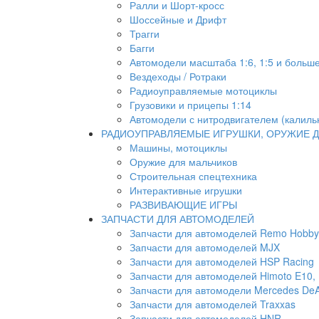
Ралли и Шорт-кросс
Шоссейные и Дрифт
Трагги
Багги
Автомодели масштаба 1:6, 1:5 и больш
Вездеходы / Ротраки
Радиоуправляемые мотоциклы
Грузовики и прицепы 1:14
Автомодели с нитродвигателем (калиль
РАДИОУПРАВЛЯЕМЫЕ ИГРУШКИ, ОРУЖИЕ Д
Машины, мотоциклы
Оружие для мальчиков
Строительная спецтехника
Интерактивные игрушки
РАЗВИВАЮЩИЕ ИГРЫ
ЗАПЧАСТИ ДЛЯ АВТОМОДЕЛЕЙ
Запчасти для автомоделей Remo Hobby
Запчасти для автомоделей MJX
Запчасти для автомоделей HSP Racing
Запчасти для автомоделей Himoto E10, E
Запчасти для автомодели Mercedes DeA
Запчасти для автомоделей Traxxas
Запчасти для автомоделей HNR