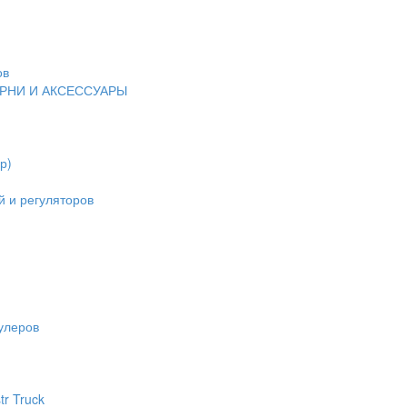
ов
ЕРНИ И АКСЕССУАРЫ
р)
 и регуляторов
улеров
tr Truck