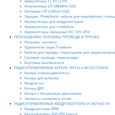
Аккмуляторы 11.4V LI-HV
Алкалиновые LR (Alkaline Cell)
Литиевые CR (Lithium Сell)
Зарядки, Powerbank, кабели для смартфонов / планше
Аккумуляторы для квадрокоптеров
Аккумуляторы для стайкбола
Аккумуляторы свинцовые 6V, 12V, 24V
ПЕРЕХОДНИКИ, РАЗЪЁМЫ, ПРОВОДА И ПРОЧЕЕ
Разъемы, контакты
Удлинители серво,Y-кабели
Кабели для зарядки, переходники для аккумуляторо
Силовые провода, термоусадка .
Бортовые выключатели
РАДИОУПРАВЛЯЕМЫЕ КАТЕРА, ЯХТЫ и АКСЕССУАРЫ
Катера (электродвигатель)
Катера для рыбалки
Модели яхт
Катера ДВС
Катера с бензиновым двигателем
Запчасти к катерам и яхтам
РАДИОУПРАВЛЯЕМЫЕ КВАДРОКОПТЕРЫ И ЗАПЧАСТИ
Квадрокоптеры MINI
Квадрокоптеры 200-250 класса