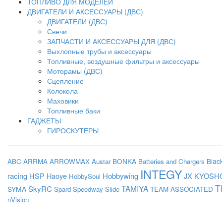
ТОПЛИВО ДЛЯ МОДЕЛЕЙ
ДВИГАТЕЛИ И АКСЕССУАРЫ (ДВС)
ДВИГАТЕЛИ (ДВС)
Свечи
ЗАПЧАСТИ И АКСЕССУАРЫ ДЛЯ (ДВС)
Выхлопные трубы и аксессуары
Топливные, воздушные фильтры и аксессуары
Моторамы (ДВС)
Сцепление
Колокола
Маховики
Топливные баки
ГАДЖЕТЫ
ГИРОСКУТЕРЫ
BONKA
Blac
ABC
ARRMA
ARROWMAX
Austar
Batteries and Chargers
INTEGY
racing
HSP
Haoye
Hobbywing
JX
KYOSH
HobbySoul
T
SkyRC
TAMIYA
SYMA
Spard
Speedway Slide
TEAM ASSOCIATED
nVision