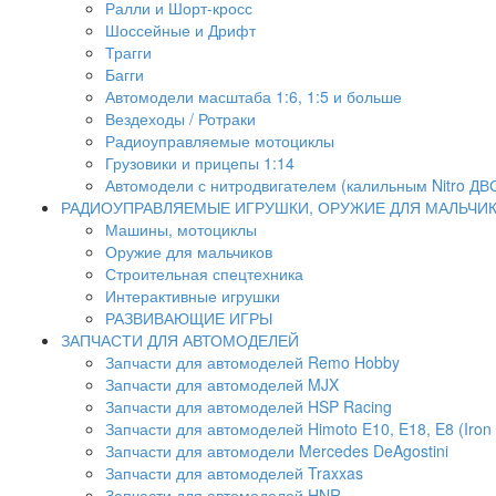
Ралли и Шорт-кросс
Шоссейные и Дрифт
Трагги
Багги
Автомодели масштаба 1:6, 1:5 и больше
Вездеходы / Ротраки
Радиоуправляемые мотоциклы
Грузовики и прицепы 1:14
Автомодели с нитродвигателем (калильным Nitro ДВ
РАДИОУПРАВЛЯЕМЫЕ ИГРУШКИ, ОРУЖИЕ ДЛЯ МАЛЬЧИ
Машины, мотоциклы
Оружие для мальчиков
Строительная спецтехника
Интерактивные игрушки
РАЗВИВАЮЩИЕ ИГРЫ
ЗАПЧАСТИ ДЛЯ АВТОМОДЕЛЕЙ
Запчасти для автомоделей Remo Hobby
Запчасти для автомоделей MJX
Запчасти для автомоделей HSP Racing
Запчасти для автомоделей Himoto E10, E18, E8 (Iron 
Запчасти для автомодели Mercedes DeAgostini
Запчасти для автомоделей Traxxas
Запчасти для автомоделей HNR