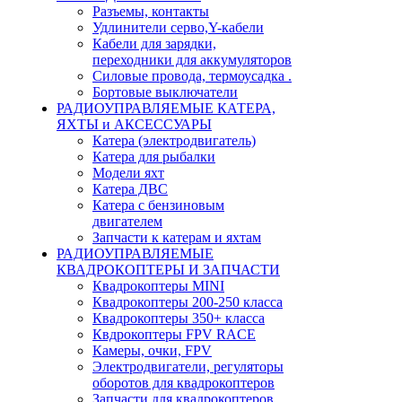
Разъемы, контакты
Удлинители серво,Y-кабели
Кабели для зарядки,
переходники для аккумуляторов
Силовые провода, термоусадка .
Бортовые выключатели
РАДИОУПРАВЛЯЕМЫЕ КАТЕРА,
ЯХТЫ и АКСЕССУАРЫ
Катера (электродвигатель)
Катера для рыбалки
Модели яхт
Катера ДВС
Катера с бензиновым
двигателем
Запчасти к катерам и яхтам
РАДИОУПРАВЛЯЕМЫЕ
КВАДРОКОПТЕРЫ И ЗАПЧАСТИ
Квадрокоптеры MINI
Квадрокоптеры 200-250 класса
Квадрокоптеры 350+ класса
Квдрокоптеры FPV RACE
Камеры, очки, FPV
Электродвигатели, регуляторы
оборотов для квадрокоптеров
Запчасти для квадрокоптеров