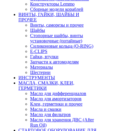
Конструкторы Lemmo
Сборные модели кораблей
ВИНТЫ, ГАЙКИ, ШАЙБЫ И
ПРОЧЕЕ
Винты, саморезы и прочее
Шайбы
Стопорные шайбы, винты
установочные (потайные)
Силиконовые кольца (O-RING)
E-CLIPS
Гайки, втулки
Запчасти к автомоделям
Материалы
Шестерни
ИНСТРУМЕНТЫ
МАСЛА, СМАЗКИ, КЛЕИ,
ГЕРМЕТИКИ
Масло для дифференциалов
Масло для амортизаторов
Клеи, герметики и прочее
Масла и смазки
Масло для фильтров
Масло для хранения ДВС (After
Run Oil)
СТАРТОВОЕ ОБОРУДОВАНИЕ ДЛЯ