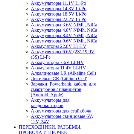
Аккумуляторы 11.1V Li-Po
Аккумуляторы 14.8V Li-Po
Аккумуляторы 18.5V Li-Po
Аккумуляторы 22.2V Li-Po
Аккумуляторы 3.6V NiMh, NiCa
Аккумуляторы 4.8V NiMh, NiCa
Аккумуляторы 8.4V NiMh, NiCa
Аккумуляторы 9.6V NiMh, NiCa
Аккмуляторы 22.8V LI-HV
Аккумуляторы 6.6V (2S) / 9.9V
(3S) Li-Fe
Аккмуляторы 7.6V LI-HV
Аккмуляторы 11.4V LI-HV
Алкалиновые LR (Alkaline Cell)
Литиевые CR (Lithium Сell)
Зарядки, Powerbank, кабели для
смартфонов / планшетов
(Android, Apple)
Аккумуляторы для
квадрокоптеров
Аккумуляторы для стайкбола
Аккумуляторы свинцовые 6V,
12V, 24V
ПЕРЕХОДНИКИ, РАЗЪЁМЫ,
ПРОВОДА И ПРОЧЕЕ