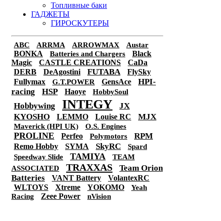
Топливные баки
ГАДЖЕТЫ
ГИРОСКУТЕРЫ
ABC
ARRMA
ARROWMAX
Austar
BONKA
Batteries and Chargers
Black
Magic
CASTLE CREATIONS
CaDa
FUTABA
DERB
DeAgostini
FlySky
Fullymax
GensAce
HPI-
G.T.POWER
racing
HSP
Haoye
HobbySoul
INTEGY
Hobbywing
JX
KYOSHO
MJX
LEMMO
Louise RC
Maverick (HPI UK)
O.S. Engines
PROLINE
RPM
Perfeo
Polymotors
SkyRC
Remo Hobby
SYMA
Spard
TAMIYA
Speedway Slide
TEAM
TRAXXAS
Team Orion
ASSOCIATED
Batteries
VANT Battery
VolantexRC
WLTOYS
Xtreme
YOKOMO
Yeah
Racing
Zeee Power
nVision