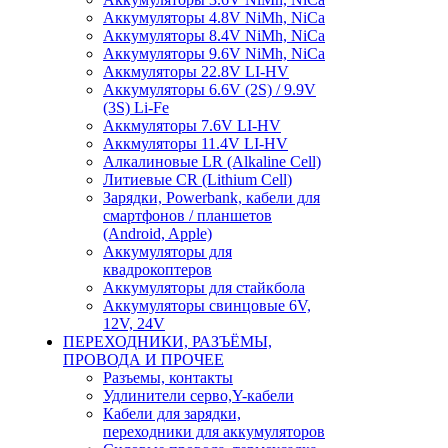
Аккумуляторы 4.8V NiMh, NiCa
Аккумуляторы 8.4V NiMh, NiCa
Аккумуляторы 9.6V NiMh, NiCa
Аккмуляторы 22.8V LI-HV
Аккумуляторы 6.6V (2S) / 9.9V
(3S) Li-Fe
Аккмуляторы 7.6V LI-HV
Аккмуляторы 11.4V LI-HV
Алкалиновые LR (Alkaline Cell)
Литиевые CR (Lithium Сell)
Зарядки, Powerbank, кабели для
смартфонов / планшетов
(Android, Apple)
Аккумуляторы для
квадрокоптеров
Аккумуляторы для стайкбола
Аккумуляторы свинцовые 6V,
12V, 24V
ПЕРЕХОДНИКИ, РАЗЪЁМЫ,
ПРОВОДА И ПРОЧЕЕ
Разъемы, контакты
Удлинители серво,Y-кабели
Кабели для зарядки,
переходники для аккумуляторов