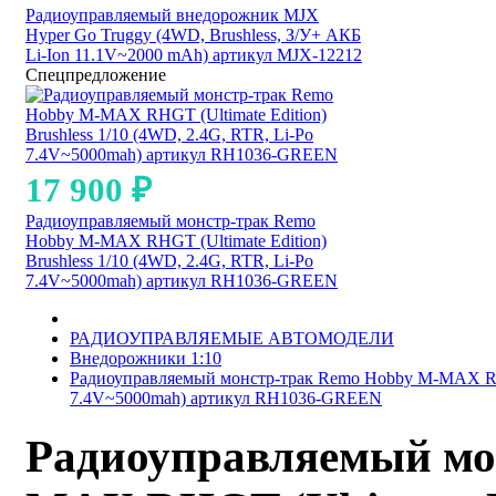
Радиоуправляемый внедорожник MJX
Hyper Go Truggy (4WD, Brushless, З/У+ АКБ
Li-Ion 11.1V~2000 mAh) артикул MJX-12212
Спецпредложение
17 900
₽
Радиоуправляемый монстр-трак Remo
Hobby M-MAX RHGT (Ultimate Edition)
Brushless 1/10 (4WD, 2.4G, RTR, Li-Po
7.4V~5000mah) артикул RH1036-GREEN
РАДИОУПРАВЛЯЕМЫЕ АВТОМОДЕЛИ
Внедорожники 1:10
Радиоуправляемый монстр-трак Remo Hobby M-MAX RHGT 
7.4V~5000mah) артикул RH1036-GREEN
Радиоуправляемый мо