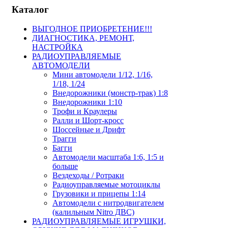
Каталог
ВЫГОДНОЕ ПРИОБРЕТЕНИЕ!!!
ДИАГНОСТИКА, РЕМОНТ,
НАСТРОЙКА
РАДИОУПРАВЛЯЕМЫЕ
АВТОМОДЕЛИ
Мини автомодели 1/12, 1/16,
1/18, 1/24
Внедорожники (монстр-трак) 1:8
Внедорожники 1:10
Трофи и Краулеры
Ралли и Шорт-кросс
Шоссейные и Дрифт
Трагги
Багги
Автомодели масштаба 1:6, 1:5 и
больше
Вездеходы / Ротраки
Радиоуправляемые мотоциклы
Грузовики и прицепы 1:14
Автомодели с нитродвигателем
(калильным Nitro ДВС)
РАДИОУПРАВЛЯЕМЫЕ ИГРУШКИ,