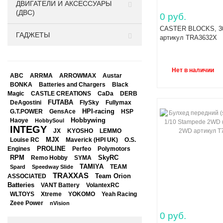
ДВИГАТЕЛИ И АКСЕССУАРЫ
(ДВС)
0 руб.
CASTER BLOCKS, 3
ГАДЖЕТЫ
артикул TRA3632X
Нет в наличии
ABC
ARRMA
ARROWMAX
Austar
BONKA
Black
Batteries and Chargers
Magic
CASTLE CREATIONS
CaDa
DERB
DeAgostini
FUTABA
FlySky
Fullymax
HPI-racing
GensAce
HSP
G.T.POWER
Hobbywing
Haoye
HobbySoul
INTEGY
JX
KYOSHO
LEMMO
Louise RC
MJX
Maverick (HPI UK)
O.S.
PROLINE
Perfeo
Engines
Polymotors
RPM
SkyRC
Remo Hobby
SYMA
TAMIYA
Spard
Speedway Slide
TEAM
TRAXXAS
Team Orion
ASSOCIATED
Batteries
VANT Battery
VolantexRC
WLTOYS
Xtreme
YOKOMO
Yeah Racing
Zeee Power
nVision
0 руб.