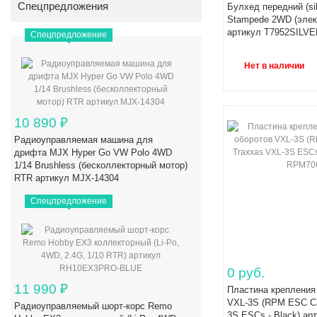
Спецпредложения
Булхед передний (sil
Stampede 2WD (элек
артикул T7952SILVE
Спецпредложение
Нет в наличии
10 890
₽
Радиоуправляемая машина для
дрифта MJX Hyper Go VW Polo 4WD
1/14 Brushless (бесколлекторный мотор)
RTR артикул MJX-14304
Спецпредложение
0 руб.
11 990
₽
Пластина крепления
VXL-3S (RPM ESC Ca
Радиоуправляемый шорт-корс Remo
3S ESCs - Black) а