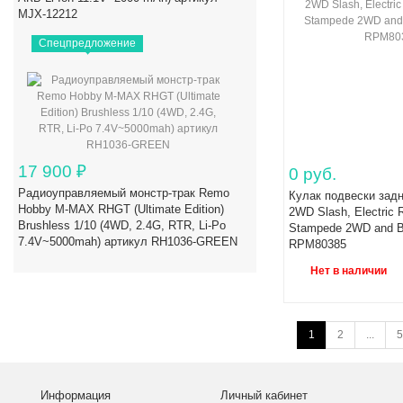
MJX-12212
Спецпредложение
17 900
₽
0 руб.
Радиоуправляемый монстр-трак Remo
Кулак подвески зад
Hobby M-MAX RHGT (Ultimate Edition)
2WD Slash, Electric Ru
Brushless 1/10 (4WD, 2.4G, RTR, Li-Po
Stampede 2WD and B
7.4V~5000mah) артикул RH1036-GREEN
RPM80385
Нет в наличии
1
2
...
5
Информация
Личный кабинет