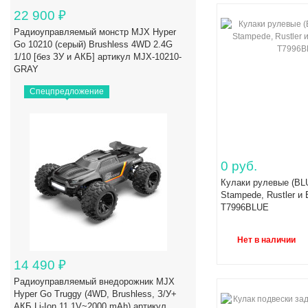
22 900
₽
Радиоуправляемый монстр MJX Hyper
Go 10210 (серый) Brushless 4WD 2.4G
1/10 [без ЗУ и АКБ] артикул MJX-10210-
GRAY
Спецпредложение
0 руб.
Кулаки рулевые (BLU
Stampede, Rustler и 
T7996BLUE
Нет в наличии
14 490
₽
Радиоуправляемый внедорожник MJX
Hyper Go Truggy (4WD, Brushless, З/У+
АКБ Li-Ion 11.1V~2000 mAh) артикул