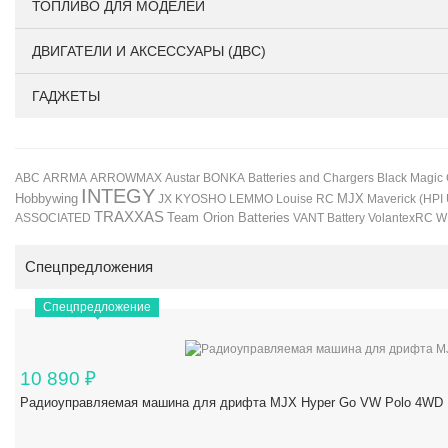
ТОПЛИВО ДЛЯ МОДЕЛЕЙ
ДВИГАТЕЛИ И АКСЕССУАРЫ (ДВС)
ГАДЖЕТЫ
BONKA
Black Magic
ABC
ARRMA
ARROWMAX
Austar
Batteries and Chargers
INTEGY
Hobbywing
JX
KYOSHO
LEMMO
Louise RC
MJX
Maverick (HPI
TRAXXAS
Team Orion Batteries
VANT Battery
VolantexRC
W
ASSOCIATED
Спецпредложения
Спецпредложение
10 890
₽
Радиоуправляемая машина для дрифта MJX Hyper Go VW Polo 4WD 1/