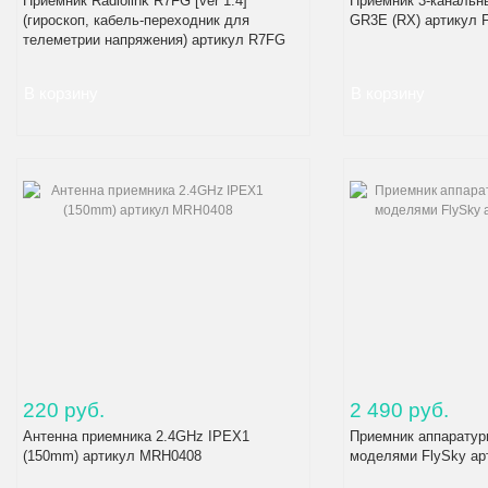
Приемник Radiolink R7FG [ver 1.4]
Приемник 3-канальны
(гироскоп, кабель-переходник для
GR3E (RX) артикул
телеметрии напряжения) артикул R7FG
220 руб.
2 490 руб.
Антенна приемника 2.4GHz IPEX1
Приемник аппаратур
(150mm) артикул MRH0408
моделями FlySky ар