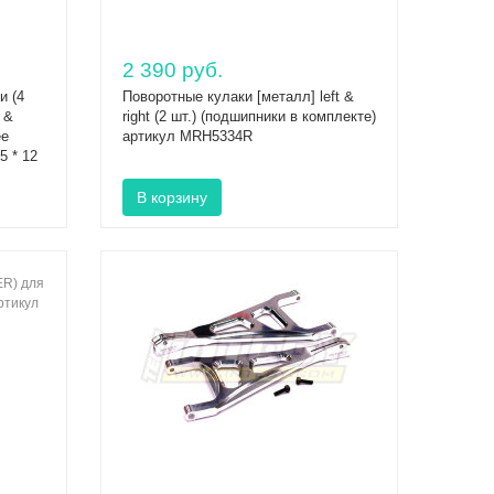
2 390 руб.
и (4
Поворотные кулаки [металл] left &
 &
right (2 шт.) (подшипники в комплекте)
ее
артикул MRH5334R
5 * 12