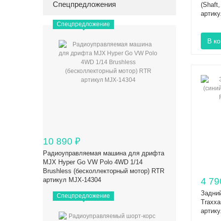
Спецпредложения
(Shaft
артик
Спецпредложение
10 890
₽
Радиоуправляемая машина для дрифта
MJX Hyper Go VW Polo 4WD 1/14
Brushless (бесколлекторный мотор) RTR
артикул MJX-14304
4 79
Задний
Спецпредложение
Traxxa
артик