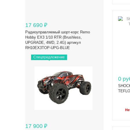
17 690
₽
Радиоуправляемый шорт-корс Remo
Hobby EX3 1/10 RTR (Brushless,
UPGRADE, 4WD, 2.4G) артикул
RH10EX3TOP-UPG-BLUE
Спецпредложение
0 ру
SHOCK
TEFLO
Не
17 900
₽