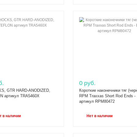
б.
0 руб.
S, GTR HARD-ANODIZED,
Короткие наконечники тяг (чер
N артикул TRA5460X
RPM Traxxas Short Rod Ends - 
артикул RPM80472
т в наличии
Нет в наличии