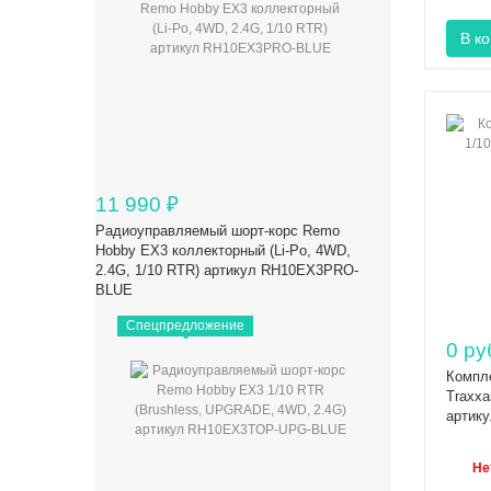
11 990
₽
Радиоуправляемый шорт-корс Remo
Hobby EX3 коллекторный (Li-Po, 4WD,
2.4G, 1/10 RTR) артикул RH10EX3PRO-
BLUE
Спецпредложение
0 ру
Компле
Traxxa
артик
Не