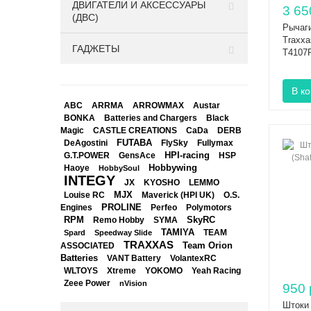
ДВИГАТЕЛИ И АКСЕССУАРЫ
3 65
(ДВС)
Рычаги
Traxxa
ГАДЖЕТЫ
T4107
ABC
ARRMA
ARROWMAX
Austar
BONKA
Black
Batteries and Chargers
Magic
CASTLE CREATIONS
CaDa
DERB
DeAgostini
FUTABA
FlySky
Fullymax
HPI-racing
GensAce
HSP
G.T.POWER
Hobbywing
Haoye
HobbySoul
INTEGY
JX
KYOSHO
LEMMO
Louise RC
MJX
Maverick (HPI UK)
O.S.
PROLINE
Perfeo
Engines
Polymotors
RPM
SkyRC
Remo Hobby
SYMA
TAMIYA
Spard
Speedway Slide
TEAM
TRAXXAS
Team Orion
ASSOCIATED
Batteries
VANT Battery
VolantexRC
WLTOYS
Xtreme
YOKOMO
Yeah Racing
Zeee Power
nVision
950 
Штоки