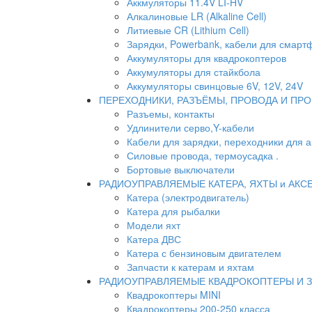
Аккмуляторы 11.4V LI-HV
Алкалиновые LR (Alkaline Cell)
Литиевые CR (Lithium Сell)
Зарядки, Powerbank, кабели для смартф
Аккумуляторы для квадрокоптеров
Аккумуляторы для стайкбола
Аккумуляторы свинцовые 6V, 12V, 24V
ПЕРЕХОДНИКИ, РАЗЪЁМЫ, ПРОВОДА И ПРО
Разъемы, контакты
Удлинители серво,Y-кабели
Кабели для зарядки, переходники для 
Силовые провода, термоусадка .
Бортовые выключатели
РАДИОУПРАВЛЯЕМЫЕ КАТЕРА, ЯХТЫ и АКС
Катера (электродвигатель)
Катера для рыбалки
Модели яхт
Катера ДВС
Катера с бензиновым двигателем
Запчасти к катерам и яхтам
РАДИОУПРАВЛЯЕМЫЕ КВАДРОКОПТЕРЫ И 
Квадрокоптеры MINI
Квадрокоптеры 200-250 класса