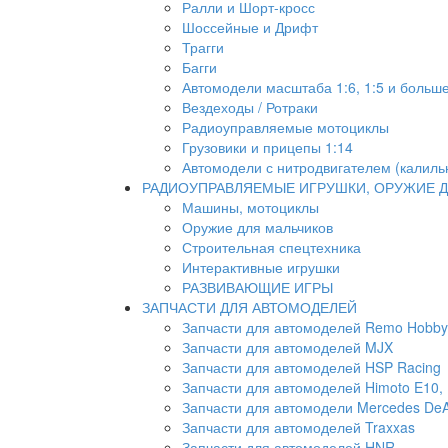
Ралли и Шорт-кросс
Шоссейные и Дрифт
Трагги
Багги
Автомодели масштаба 1:6, 1:5 и больш
Вездеходы / Ротраки
Радиоуправляемые мотоциклы
Грузовики и прицепы 1:14
Автомодели с нитродвигателем (калиль
РАДИОУПРАВЛЯЕМЫЕ ИГРУШКИ, ОРУЖИЕ Д
Машины, мотоциклы
Оружие для мальчиков
Строительная спецтехника
Интерактивные игрушки
РАЗВИВАЮЩИЕ ИГРЫ
ЗАПЧАСТИ ДЛЯ АВТОМОДЕЛЕЙ
Запчасти для автомоделей Remo Hobby
Запчасти для автомоделей MJX
Запчасти для автомоделей HSP Racing
Запчасти для автомоделей Himoto E10, E
Запчасти для автомодели Mercedes DeA
Запчасти для автомоделей Traxxas
Запчасти для автомоделей HNR