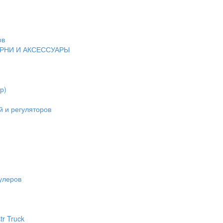
ов
ЕРНИ И АКСЕССУАРЫ
р)
 и регуляторов
улеров
tr Truck