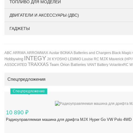
ТОПЛИВО ДЛЯ МОДЕЛЕЙ
ДВИГАТЕЛИ И АКСЕССУАРЫ (ДВС)
ГАДЖЕТЫ
BONKA
Black Magic
ABC
ARRMA
ARROWMAX
Austar
Batteries and Chargers
INTEGY
Hobbywing
JX
KYOSHO
LEMMO
Louise RC
MJX
Maverick (HPI
TRAXXAS
Team Orion Batteries
VANT Battery
VolantexRC
W
ASSOCIATED
Спецпредложения
Спецпредложение
10 890
₽
Радиоуправляемая машина для дрифта MJX Hyper Go VW Polo 4WD 1/