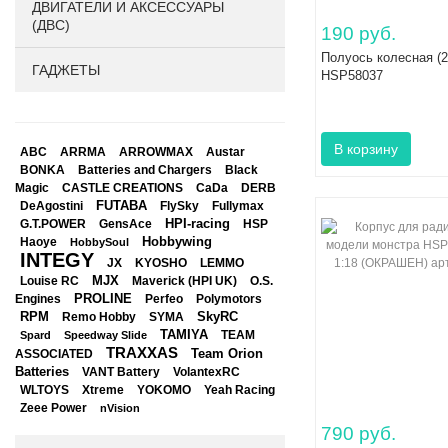
ДВИГАТЕЛИ И АКСЕССУАРЫ
(ДВС)
190 руб.
Полуось колесная (2
ГАДЖЕТЫ
HSP58037
ABC
ARRMA
ARROWMAX
Austar
BONKA
Black
Batteries and Chargers
Magic
CASTLE CREATIONS
CaDa
DERB
DeAgostini
FUTABA
FlySky
Fullymax
HPI-racing
GensAce
HSP
G.T.POWER
Hobbywing
Haoye
HobbySoul
INTEGY
JX
KYOSHO
LEMMO
Louise RC
MJX
Maverick (HPI UK)
O.S.
PROLINE
Perfeo
Engines
Polymotors
RPM
SkyRC
Remo Hobby
SYMA
TAMIYA
Spard
Speedway Slide
TEAM
TRAXXAS
Team Orion
ASSOCIATED
Batteries
VANT Battery
VolantexRC
WLTOYS
Xtreme
YOKOMO
Yeah Racing
Zeee Power
nVision
790 руб.