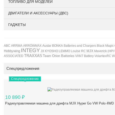
ТОПЛИВО ДЛЯ МОДЕЛЕЙ
ДВИГАТЕЛИ И АКСЕССУАРЫ (ДВС)
ГАДЖЕТЫ
BONKA
Black Magic
ABC
ARRMA
ARROWMAX
Austar
Batteries and Chargers
INTEGY
Hobbywing
JX
KYOSHO
LEMMO
Louise RC
MJX
Maverick (HPI
TRAXXAS
Team Orion Batteries
VANT Battery
VolantexRC
W
ASSOCIATED
Спецпредложения
Спецпредложение
10 890
₽
Радиоуправляемая машина для дрифта MJX Hyper Go VW Polo 4WD 1/