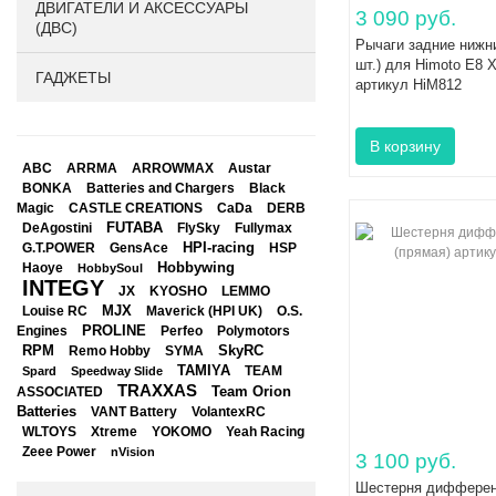
ДВИГАТЕЛИ И АКСЕССУАРЫ
3 090 руб.
(ДВС)
Рычаги задние нижн
шт.) для Himoto E8 
ГАДЖЕТЫ
артикул HiM812
ABC
ARRMA
ARROWMAX
Austar
BONKA
Black
Batteries and Chargers
Magic
CASTLE CREATIONS
CaDa
DERB
DeAgostini
FUTABA
FlySky
Fullymax
HPI-racing
GensAce
HSP
G.T.POWER
Hobbywing
Haoye
HobbySoul
INTEGY
JX
KYOSHO
LEMMO
Louise RC
MJX
Maverick (HPI UK)
O.S.
PROLINE
Perfeo
Engines
Polymotors
RPM
SkyRC
Remo Hobby
SYMA
TAMIYA
Spard
Speedway Slide
TEAM
TRAXXAS
Team Orion
ASSOCIATED
Batteries
VANT Battery
VolantexRC
WLTOYS
Xtreme
YOKOMO
Yeah Racing
Zeee Power
nVision
3 100 руб.
Шестерня дифферен