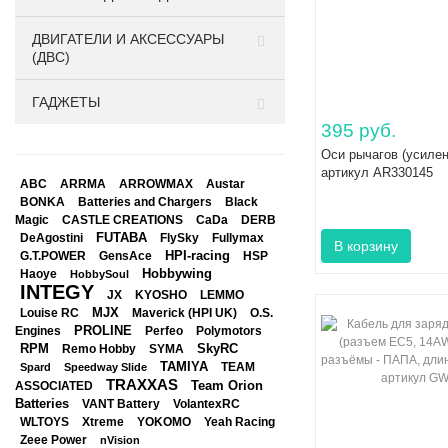
ДВИГАТЕЛИ И АКСЕССУАРЫ
(ДВС)
ГАДЖЕТЫ
395 руб.
Оси рычагов (усил
артикул AR330145
ABC
ARRMA
ARROWMAX
Austar
BONKA
Black
Batteries and Chargers
Magic
CASTLE CREATIONS
CaDa
DERB
DeAgostini
FUTABA
FlySky
Fullymax
HPI-racing
GensAce
HSP
G.T.POWER
Hobbywing
Haoye
HobbySoul
INTEGY
JX
KYOSHO
LEMMO
Louise RC
MJX
Maverick (HPI UK)
O.S.
PROLINE
Perfeo
Engines
Polymotors
RPM
SkyRC
Remo Hobby
SYMA
TAMIYA
Spard
Speedway Slide
TEAM
TRAXXAS
Team Orion
ASSOCIATED
Batteries
VANT Battery
VolantexRC
WLTOYS
Xtreme
YOKOMO
Yeah Racing
Zeee Power
nVision