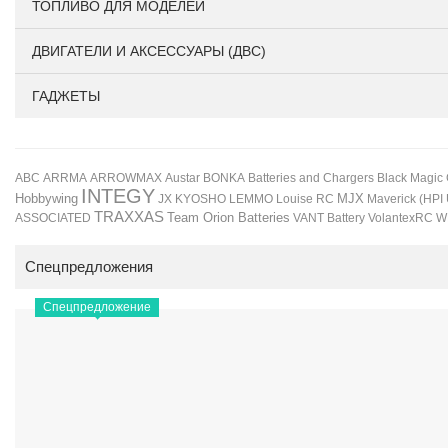
ТОПЛИВО ДЛЯ МОДЕЛЕЙ
ДВИГАТЕЛИ И АКСЕССУАРЫ (ДВС)
ГАДЖЕТЫ
BONKA
Black Magic
ABC
ARRMA
ARROWMAX
Austar
Batteries and Chargers
INTEGY
Hobbywing
JX
KYOSHO
LEMMO
Louise RC
MJX
Maverick (HPI
TRAXXAS
Team Orion Batteries
VANT Battery
VolantexRC
W
ASSOCIATED
Спецпредложения
Спецпредложение