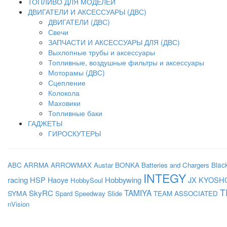
ТОПЛИВО ДЛЯ МОДЕЛЕЙ
ДВИГАТЕЛИ И АКСЕССУАРЫ (ДВС)
ДВИГАТЕЛИ (ДВС)
Свечи
ЗАПЧАСТИ И АКСЕССУАРЫ ДЛЯ (ДВС)
Выхлопные трубы и аксессуары
Топливные, воздушные фильтры и аксессуары
Моторамы (ДВС)
Сцепление
Колокола
Маховики
Топливные баки
ГАДЖЕТЫ
ГИРОСКУТЕРЫ
BONKA
Blac
ABC
ARRMA
ARROWMAX
Austar
Batteries and Chargers
INTEGY
racing
HSP
Haoye
Hobbywing
JX
KYOSH
HobbySoul
T
SkyRC
TAMIYA
SYMA
Spard
Speedway Slide
TEAM ASSOCIATED
nVision