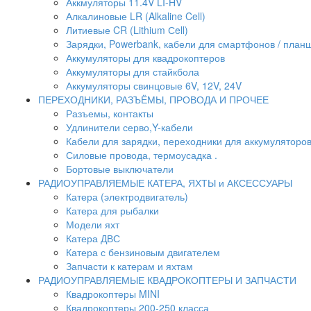
Аккмуляторы 11.4V LI-HV
Алкалиновые LR (Alkaline Cell)
Литиевые CR (Lithium Сell)
Зарядки, Powerbank, кабели для смартфонов / планше
Аккумуляторы для квадрокоптеров
Аккумуляторы для стайкбола
Аккумуляторы свинцовые 6V, 12V, 24V
ПЕРЕХОДНИКИ, РАЗЪЁМЫ, ПРОВОДА И ПРОЧЕЕ
Разъемы, контакты
Удлинители серво,Y-кабели
Кабели для зарядки, переходники для аккумуляторо
Силовые провода, термоусадка .
Бортовые выключатели
РАДИОУПРАВЛЯЕМЫЕ КАТЕРА, ЯХТЫ и АКСЕССУАРЫ
Катера (электродвигатель)
Катера для рыбалки
Модели яхт
Катера ДВС
Катера с бензиновым двигателем
Запчасти к катерам и яхтам
РАДИОУПРАВЛЯЕМЫЕ КВАДРОКОПТЕРЫ И ЗАПЧАСТИ
Квадрокоптеры MINI
Квадрокоптеры 200-250 класса