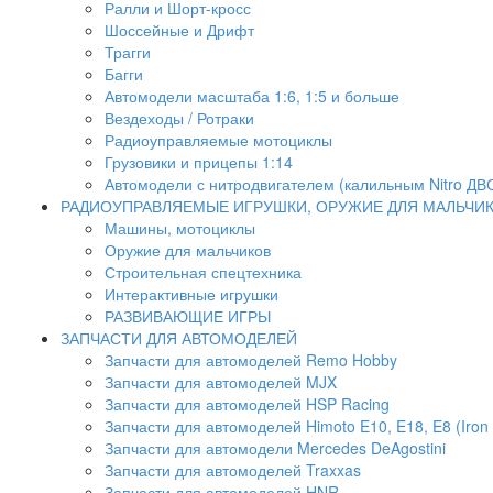
Ралли и Шорт-кросс
Шоссейные и Дрифт
Трагги
Багги
Автомодели масштаба 1:6, 1:5 и больше
Вездеходы / Ротраки
Радиоуправляемые мотоциклы
Грузовики и прицепы 1:14
Автомодели с нитродвигателем (калильным Nitro ДВ
РАДИОУПРАВЛЯЕМЫЕ ИГРУШКИ, ОРУЖИЕ ДЛЯ МАЛЬЧИ
Машины, мотоциклы
Оружие для мальчиков
Строительная спецтехника
Интерактивные игрушки
РАЗВИВАЮЩИЕ ИГРЫ
ЗАПЧАСТИ ДЛЯ АВТОМОДЕЛЕЙ
Запчасти для автомоделей Remo Hobby
Запчасти для автомоделей MJX
Запчасти для автомоделей HSP Racing
Запчасти для автомоделей Himoto E10, E18, E8 (Iron 
Запчасти для автомодели Mercedes DeAgostini
Запчасти для автомоделей Traxxas
Запчасти для автомоделей HNR