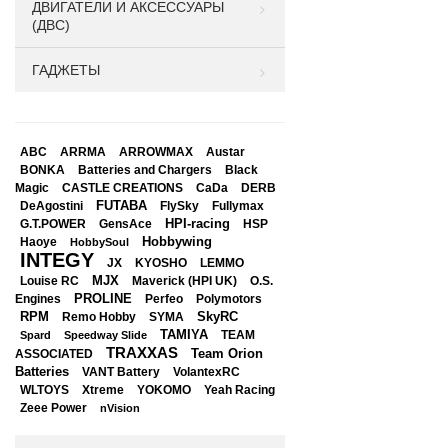
ДВИГАТЕЛИ И АКСЕССУАРЫ
(ДВС)
ГАДЖЕТЫ
ABC
ARRMA
ARROWMAX
Austar
BONKA
Black
Batteries and Chargers
Magic
CASTLE CREATIONS
CaDa
DERB
DeAgostini
FUTABA
FlySky
Fullymax
HPI-racing
GensAce
HSP
G.T.POWER
Hobbywing
Haoye
HobbySoul
INTEGY
JX
KYOSHO
LEMMO
Louise RC
MJX
Maverick (HPI UK)
O.S.
PROLINE
Perfeo
Engines
Polymotors
RPM
SkyRC
Remo Hobby
SYMA
TAMIYA
Spard
Speedway Slide
TEAM
TRAXXAS
Team Orion
ASSOCIATED
Batteries
VANT Battery
VolantexRC
WLTOYS
Xtreme
YOKOMO
Yeah Racing
Zeee Power
nVision