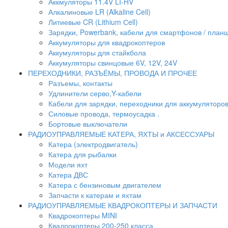
Аккмуляторы 11.4V LI-HV
Алкалиновые LR (Alkaline Cell)
Литиевые CR (Lithium Сell)
Зарядки, Powerbank, кабели для смартфонов / планше
Аккумуляторы для квадрокоптеров
Аккумуляторы для стайкбола
Аккумуляторы свинцовые 6V, 12V, 24V
ПЕРЕХОДНИКИ, РАЗЪЁМЫ, ПРОВОДА И ПРОЧЕЕ
Разъемы, контакты
Удлинители серво,Y-кабели
Кабели для зарядки, переходники для аккумуляторо
Силовые провода, термоусадка .
Бортовые выключатели
РАДИОУПРАВЛЯЕМЫЕ КАТЕРА, ЯХТЫ и АКСЕССУАРЫ
Катера (электродвигатель)
Катера для рыбалки
Модели яхт
Катера ДВС
Катера с бензиновым двигателем
Запчасти к катерам и яхтам
РАДИОУПРАВЛЯЕМЫЕ КВАДРОКОПТЕРЫ И ЗАПЧАСТИ
Квадрокоптеры MINI
Квадрокоптеры 200-250 класса