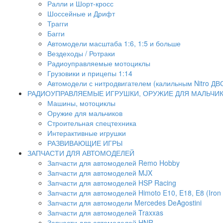
Ралли и Шорт-кросс
Шоссейные и Дрифт
Трагги
Багги
Автомодели масштаба 1:6, 1:5 и больше
Вездеходы / Ротраки
Радиоуправляемые мотоциклы
Грузовики и прицепы 1:14
Автомодели с нитродвигателем (калильным Nitro ДВ
РАДИОУПРАВЛЯЕМЫЕ ИГРУШКИ, ОРУЖИЕ ДЛЯ МАЛЬЧИ
Машины, мотоциклы
Оружие для мальчиков
Строительная спецтехника
Интерактивные игрушки
РАЗВИВАЮЩИЕ ИГРЫ
ЗАПЧАСТИ ДЛЯ АВТОМОДЕЛЕЙ
Запчасти для автомоделей Remo Hobby
Запчасти для автомоделей MJX
Запчасти для автомоделей HSP Racing
Запчасти для автомоделей Himoto E10, E18, E8 (Iron 
Запчасти для автомодели Mercedes DeAgostini
Запчасти для автомоделей Traxxas
Запчасти для автомоделей HNR