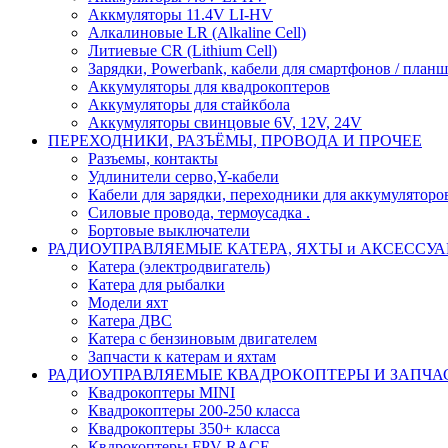
Аккмуляторы 11.4V LI-HV
Алкалиновые LR (Alkaline Cell)
Литиевые CR (Lithium Сell)
Зарядки, Powerbank, кабели для смартфонов / планше
Аккумуляторы для квадрокоптеров
Аккумуляторы для стайкбола
Аккумуляторы свинцовые 6V, 12V, 24V
ПЕРЕХОДНИКИ, РАЗЪЁМЫ, ПРОВОДА И ПРОЧЕЕ
Разъемы, контакты
Удлинители серво,Y-кабели
Кабели для зарядки, переходники для аккумуляторо
Силовые провода, термоусадка .
Бортовые выключатели
РАДИОУПРАВЛЯЕМЫЕ КАТЕРА, ЯХТЫ и АКСЕССУ
Катера (электродвигатель)
Катера для рыбалки
Модели яхт
Катера ДВС
Катера с бензиновым двигателем
Запчасти к катерам и яхтам
РАДИОУПРАВЛЯЕМЫЕ КВАДРОКОПТЕРЫ И ЗАПЧА
Квадрокоптеры MINI
Квадрокоптеры 200-250 класса
Квадрокоптеры 350+ класса
Квдрокоптеры FPV RACE