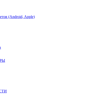
тов (Android, Apple)
в
АРЫ
СТИ