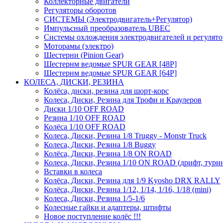
Коллекторные двигатели
Регуляторы оборотов
СИСТЕМЫ (Электродвигатель+Регулятор)
Импульсный преобразователь UBEC
Системы охлождения электродвигателей и регулят
Моторамы (электро)
Шестерни (Pinion Gear)
Шестернм ведомые SPUR GEAR [48P]
Шестернм ведомые SPUR GEAR [64P]
КОЛЕСА, ДИСКИ, РЕЗИНА
Колёса, диски, резина для шорт-корс
Колеса, Диски, Резина для Трофи и Краулеров
Диски 1/10 OFF ROAD
Резина 1/10 OFF ROAD
Колёса 1/10 OFF ROAD
Колеса, Диски, Резина 1/8 Truggy - Monstr Truck
Колеса, Диски, Резина 1/8 Buggy
Колёса, Диски, Резина 1/8 ON ROAD
Колеса, Диски, Резина 1/10 ON ROAD (дрифт, тури
Вставки в колеса
Колёса, Диски, Резина для 1/9 Kyosho DRX RALLY
Колёса, Диски, Резина 1/12, 1/14, 1/16, 1/18 (mini)
Колеса, Диски, Резина 1/5-1/6
Колесные гайки и адаптеры, штифты
Новое поступление колёс !!!