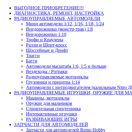
ВЫГОДНОЕ ПРИОБРЕТЕНИЕ!!!
ДИАГНОСТИКА, РЕМОНТ, НАСТРОЙКА
РАДИОУПРАВЛЯЕМЫЕ АВТОМОДЕЛИ
Мини автомодели 1/12, 1/16, 1/18, 1/24
Внедорожники (монстр-трак) 1:8
Внедорожники 1:10
Трофи и Краулеры
Ралли и Шорт-кросс
Шоссейные и Дрифт
Трагги
Багги
Автомодели масштаба 1:6, 1:5 и больше
Вездеходы / Ротраки
Радиоуправляемые мотоциклы
Грузовики и прицепы 1:14
Автомодели с нитродвигателем (калильным Nitro 
РАДИОУПРАВЛЯЕМЫЕ ИГРУШКИ, ОРУЖИЕ ДЛЯ М
Машины, мотоциклы
Оружие для мальчиков
Строительная спецтехника
Интерактивные игрушки
РАЗВИВАЮЩИЕ ИГРЫ
ЗАПЧАСТИ ДЛЯ АВТОМОДЕЛЕЙ
Запчасти для автомоделей Remo Hobby