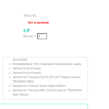
TRA3745
Нет в наличии
0
₽
Кол-во
×
Категории:
Регулируемые тяги, шаровые наконечники, шары
Запчасти (штатные)
Запчасти (штатные)
Запчасти к Traxxas Ford F-150 SVT Raptor (шасси
TRA5806 2WD)
Запчасти к Traxxas Slash Dakar Edition
Запчасти к Traxxas Nitro SLASH (шасси TRA44054
Nitro Slash)