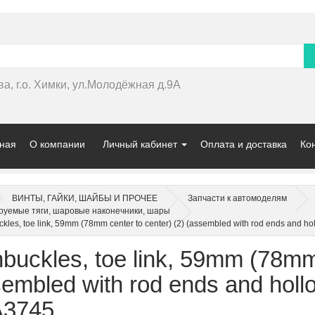
ва, г.о. Химки, ул.Молодёжная д.9А
ная
О компании
Личный кабинет
Оплата и доставка
Ко
ВИНТЫ, ГАЙКИ, ШАЙБЫ И ПРОЧЕЕ
Запчасти к автомоделям
руемые тяги, шаровые наконечники, шары
kles, toe link, 59mm (78mm center to center) (2) (assembled with rod ends and h
buckles, toe link, 59mm (78mm 
embled with rod ends and holl
3745