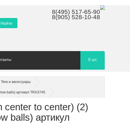
8(495) 517-65-90
8(905) 528-10-48
нтакты
0
шт.
Тяги и аксессуары
ollow balls) артикул TRA3745
center to center) (2)
ow balls) артикул