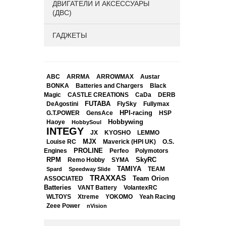
ДВИГАТЕЛИ И АКСЕССУАРЫ
(ДВС)
ГАДЖЕТЫ
ABC
ARRMA
ARROWMAX
Austar
BONKA
Black
Batteries and Chargers
Magic
CASTLE CREATIONS
CaDa
DERB
DeAgostini
FUTABA
FlySky
Fullymax
HPI-racing
GensAce
HSP
G.T.POWER
Hobbywing
Haoye
HobbySoul
INTEGY
JX
KYOSHO
LEMMO
Louise RC
MJX
Maverick (HPI UK)
O.S.
PROLINE
Perfeo
Engines
Polymotors
RPM
SkyRC
Remo Hobby
SYMA
TAMIYA
Spard
Speedway Slide
TEAM
TRAXXAS
Team Orion
ASSOCIATED
Batteries
VANT Battery
VolantexRC
WLTOYS
Xtreme
YOKOMO
Yeah Racing
Zeee Power
nVision