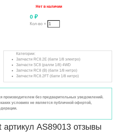
Нет в наличии
0
₽
Кол-во
×
Категории:
Запчасти RC8.2E (багги 1/8 электро)
Запчасти SC8 (ралли 1/8) 4WD
Запчасти RC8 (B) (багги 1/8 нитро)
Запчасти RC8.2FT (багги 1/8 нитро)
ься производителем без предварительных уведомлений.
каких условиях не является публичной офертой,
едерации.
st артикул AS89013 отзывы