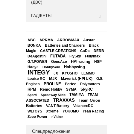
(ДВС)
ГАДЖЕТЫ
ABC
ARRMA
ARROWMAX
Austar
BONKA
Black
Batteries and Chargers
Magic
CASTLE CREATIONS
CaDa
DERB
DeAgostini
FUTABA
FlySky
Fullymax
HPI-racing
GensAce
HSP
G.T.POWER
Hobbywing
Haoye
HobbySoul
INTEGY
JX
KYOSHO
LEMMO
Louise RC
MJX
Maverick (HPI UK)
O.S.
PROLINE
Perfeo
Engines
Polymotors
RPM
SkyRC
Remo Hobby
SYMA
TAMIYA
Spard
Speedway Slide
TEAM
TRAXXAS
Team Orion
ASSOCIATED
Batteries
VANT Battery
VolantexRC
WLTOYS
Xtreme
YOKOMO
Yeah Racing
Zeee Power
nVision
Спецпредложения