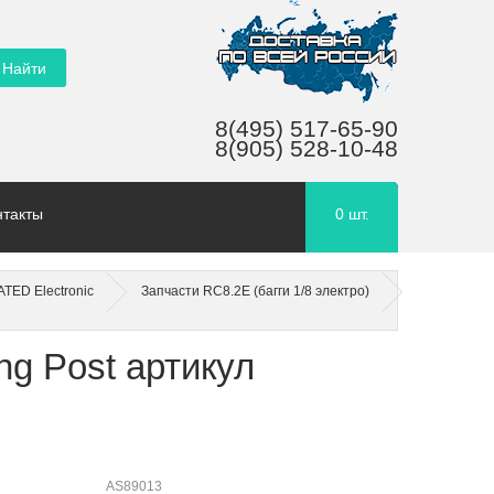
8(495) 517-65-90
8(905) 528-10-48
нтакты
0
шт.
TED Electronic
Запчасти RC8.2E (багги 1/8 электро)
ng Post артикул
AS89013