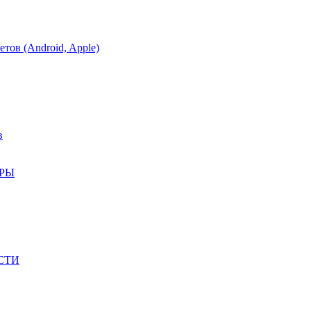
тов (Android, Apple)
в
АРЫ
СТИ