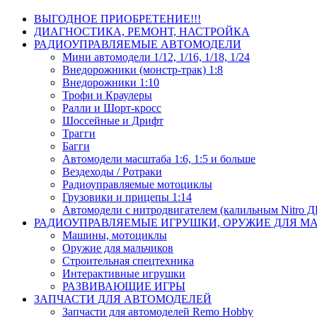
ВЫГОДНОЕ ПРИОБРЕТЕНИЕ!!!
ДИАГНОСТИКА, РЕМОНТ, НАСТРОЙКА
РАДИОУПРАВЛЯЕМЫЕ АВТОМОДЕЛИ
Мини автомодели 1/12, 1/16, 1/18, 1/24
Внедорожники (монстр-трак) 1:8
Внедорожники 1:10
Трофи и Краулеры
Ралли и Шорт-кросс
Шоссейные и Дрифт
Трагги
Багги
Автомодели масштаба 1:6, 1:5 и больше
Вездеходы / Ротраки
Радиоуправляемые мотоциклы
Грузовики и прицепы 1:14
Автомодели с нитродвигателем (калильным Nitro 
РАДИОУПРАВЛЯЕМЫЕ ИГРУШКИ, ОРУЖИЕ ДЛЯ М
Машины, мотоциклы
Оружие для мальчиков
Строительная спецтехника
Интерактивные игрушки
РАЗВИВАЮЩИЕ ИГРЫ
ЗАПЧАСТИ ДЛЯ АВТОМОДЕЛЕЙ
Запчасти для автомоделей Remo Hobby