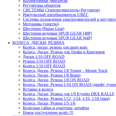
Коллекторные двигатели
Регуляторы оборотов
СИСТЕМЫ (Электродвигатель+Регулятор)
Импульсный преобразователь UBEC
Системы охлождения электродвигателей и регулят
Моторамы (электро)
Шестерни (Pinion Gear)
Шестернм ведомые SPUR GEAR [48P]
Шестернм ведомые SPUR GEAR [64P]
КОЛЕСА, ДИСКИ, РЕЗИНА
Колёса, диски, резина для шорт-корс
Колеса, Диски, Резина для Трофи и Краулеров
Диски 1/10 OFF ROAD
Резина 1/10 OFF ROAD
Колёса 1/10 OFF ROAD
Колеса, Диски, Резина 1/8 Truggy - Monstr Truck
Колеса, Диски, Резина 1/8 Buggy
Колёса, Диски, Резина 1/8 ON ROAD
Колеса, Диски, Резина 1/10 ON ROAD (дрифт, тури
Вставки в колеса
Колёса, Диски, Резина для 1/9 Kyosho DRX RALLY
Колёса, Диски, Резина 1/12, 1/14, 1/16, 1/18 (mini)
Колеса, Диски, Резина 1/5-1/6
Колесные гайки и адаптеры, штифты
Новое поступление колёс !!!