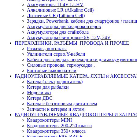
Аккмуляторы 11.4V LI-HV
Алкалиновые LR (Alkaline Cell)
Литиевые CR (Lithium Сell)
Зарядки, Powerbank, кабели для смартфонов / планше
Аккумуляторы для квадрокоптеров
Аккумуляторы для стайкбола
Аккумуляторы свинцовые 6V, 12V, 24V
ПЕРЕХОДНИКИ, РАЗЪЁМЫ, ПРОВОДА И ПРОЧЕЕ
Разъемы, контакты
Удлинители серво,Y-кабели
Кабели для зарядки, переходники для аккумуляторо
Силовые провода, термоусадка .
Бортовые выключатели
РАДИОУПРАВЛЯЕМЫЕ КАТЕРА, ЯХТЫ и АКСЕССУ
Катера (электродвигатель)
Катера для рыбалки
Модели яхт
Катера ДВС
Катера с бензиновым двигателем
Запчасти к катерам и яхтам
РАДИОУПРАВЛЯЕМЫЕ КВАДРОКОПТЕРЫ И ЗАПЧА
Квадрокоптеры MINI
Квадрокоптеры 200-250 класса
Квадрокоптеры 350+ класса
Квдрокоптеры FPV RACE