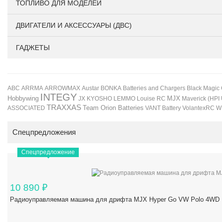
ТОПЛИВО ДЛЯ МОДЕЛЕЙ
ДВИГАТЕЛИ И АКСЕССУАРЫ (ДВС)
ГАДЖЕТЫ
BONKA
Black Magic
ABC
ARRMA
ARROWMAX
Austar
Batteries and Chargers
INTEGY
Hobbywing
JX
KYOSHO
LEMMO
Louise RC
MJX
Maverick (HPI
TRAXXAS
Team Orion Batteries
VANT Battery
VolantexRC
W
ASSOCIATED
Спецпредложения
Спецпредложение
10 890
₽
Радиоуправляемая машина для дрифта MJX Hyper Go VW Polo 4WD 1/