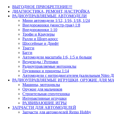
ВЫГОДНОЕ ПРИОБРЕТЕНИЕ!!!
ДИАГНОСТИКА, РЕМОНТ, НАСТРОЙКА
РАДИОУПРАВЛЯЕМЫЕ АВТОМОДЕЛИ
Мини автомодели 1/12, 1/16, 1/18, 1/24
Внедорожники (монстр-трак) 1:8
Внедорожники 1:10
Трофи и Краулеры
Ралли и Шорт-кросс
Шоссейные и Дрифт
Трагги
Багги
Автомодели масштаба 1:6, 1:5 и больше
Вездеходы / Ротраки
Радиоуправляемые мотоциклы
Грузовики и прицепы 1:14
Автомодели с нитродвигателем (калильным Nitro 
РАДИОУПРАВЛЯЕМЫЕ ИГРУШКИ, ОРУЖИЕ ДЛЯ М
Машины, мотоциклы
Оружие для мальчиков
Строительная спецтехника
Интерактивные игрушки
РАЗВИВАЮЩИЕ ИГРЫ
ЗАПЧАСТИ ДЛЯ АВТОМОДЕЛЕЙ
Запчасти для автомоделей Remo Hobby