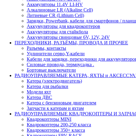
Аккмуляторы 11.4V LI-HV
Алкалиновые LR (Alkaline Cell)
Литиевые CR (Lithium Сell)
Зарядки, Powerbank, кабели для смартфонов / планше
Аккумуляторы для квадрокоптеров
Аккумуляторы для стайкбола
Аккумуляторы свинцовые 6V, 12V, 24V
ПЕРЕХОДНИКИ, РАЗЪЁМЫ, ПРОВОДА И ПРОЧЕЕ
Разъемы, контакты
Удлинители серво,Y-кабели
Кабели для зарядки, переходники для аккумуляторо
Силовые провода, термоусадка .
Бортовые выключатели
РАДИОУПРАВЛЯЕМЫЕ КАТЕРА, ЯХТЫ и АКСЕССУ
Катера (электродвигатель)
Катера для рыбалки
Модели яхт
Катера ДВС
Катера с бензиновым двигателем
Запчасти к катерам и яхтам
РАДИОУПРАВЛЯЕМЫЕ КВАДРОКОПТЕРЫ И ЗАПЧА
Квадрокоптеры MINI
Квадрокоптеры 200-250 класса
Квадрокоптеры 350+ класса
Квдрокоптеры FPV RACE