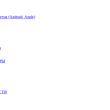
тов (Android, Apple)
в
АРЫ
СТИ