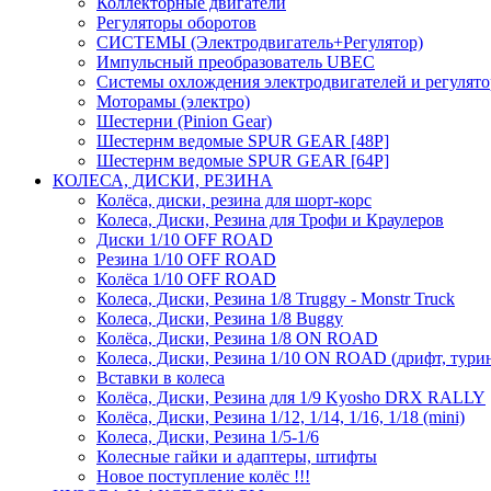
Коллекторные двигатели
Регуляторы оборотов
СИСТЕМЫ (Электродвигатель+Регулятор)
Импульсный преобразователь UBEC
Системы охлождения электродвигателей и регулят
Моторамы (электро)
Шестерни (Pinion Gear)
Шестернм ведомые SPUR GEAR [48P]
Шестернм ведомые SPUR GEAR [64P]
КОЛЕСА, ДИСКИ, РЕЗИНА
Колёса, диски, резина для шорт-корс
Колеса, Диски, Резина для Трофи и Краулеров
Диски 1/10 OFF ROAD
Резина 1/10 OFF ROAD
Колёса 1/10 OFF ROAD
Колеса, Диски, Резина 1/8 Truggy - Monstr Truck
Колеса, Диски, Резина 1/8 Buggy
Колёса, Диски, Резина 1/8 ON ROAD
Колеса, Диски, Резина 1/10 ON ROAD (дрифт, тури
Вставки в колеса
Колёса, Диски, Резина для 1/9 Kyosho DRX RALLY
Колёса, Диски, Резина 1/12, 1/14, 1/16, 1/18 (mini)
Колеса, Диски, Резина 1/5-1/6
Колесные гайки и адаптеры, штифты
Новое поступление колёс !!!