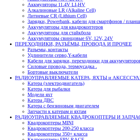
Аккмуляторы 11.4V LI-HV
Алкалиновые LR (Alkaline Cell)
Литиевые CR (Lithium Сell)
Зарядки, Powerbank, кабели для смартфонов / планше
Аккумуляторы для квадрокоптеров
Аккумуляторы для стайкбола
Аккумуляторы свинцовые 6V, 12V, 24V
ПЕРЕХОДНИКИ, РАЗЪЁМЫ, ПРОВОДА И ПРОЧЕЕ
Разъемы, контакты
Удлинители серво,Y-кабели
Кабели для зарядки, переходники для аккумуляторо
Силовые провода, термоусадка .
Бортовые выключатели
РАДИОУПРАВЛЯЕМЫЕ КАТЕРА, ЯХТЫ и АКСЕССУ
Катера (электродвигатель)
Катера для рыбалки
Модели яхт
Катера ДВС
Катера с бензиновым двигателем
Запчасти к катерам и яхтам
РАДИОУПРАВЛЯЕМЫЕ КВАДРОКОПТЕРЫ И ЗАПЧА
Квадрокоптеры MINI
Квадрокоптеры 200-250 класса
Квадрокоптеры 350+ класса
Квдрокоптеры FPV RACE