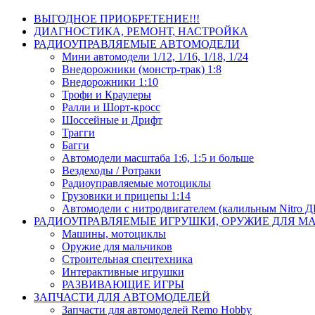
ВЫГОДНОЕ ПРИОБРЕТЕНИЕ!!!
ДИАГНОСТИКА, РЕМОНТ, НАСТРОЙКА
РАДИОУПРАВЛЯЕМЫЕ АВТОМОДЕЛИ
Мини автомодели 1/12, 1/16, 1/18, 1/24
Внедорожники (монстр-трак) 1:8
Внедорожники 1:10
Трофи и Краулеры
Ралли и Шорт-кросс
Шоссейные и Дрифт
Трагги
Багги
Автомодели масштаба 1:6, 1:5 и больше
Вездеходы / Ротраки
Радиоуправляемые мотоциклы
Грузовики и прицепы 1:14
Автомодели с нитродвигателем (калильным Nitro 
РАДИОУПРАВЛЯЕМЫЕ ИГРУШКИ, ОРУЖИЕ ДЛЯ М
Машины, мотоциклы
Оружие для мальчиков
Строительная спецтехника
Интерактивные игрушки
РАЗВИВАЮЩИЕ ИГРЫ
ЗАПЧАСТИ ДЛЯ АВТОМОДЕЛЕЙ
Запчасти для автомоделей Remo Hobby