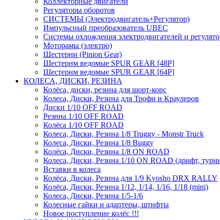
Коллекторные двигатели
Регуляторы оборотов
СИСТЕМЫ (Электродвигатель+Регулятор)
Импульсный преобразователь UBEC
Системы охлождения электродвигателей и регулят
Моторамы (электро)
Шестерни (Pinion Gear)
Шестернм ведомые SPUR GEAR [48P]
Шестернм ведомые SPUR GEAR [64P]
КОЛЕСА, ДИСКИ, РЕЗИНА
Колёса, диски, резина для шорт-корс
Колеса, Диски, Резина для Трофи и Краулеров
Диски 1/10 OFF ROAD
Резина 1/10 OFF ROAD
Колёса 1/10 OFF ROAD
Колеса, Диски, Резина 1/8 Truggy - Monstr Truck
Колеса, Диски, Резина 1/8 Buggy
Колёса, Диски, Резина 1/8 ON ROAD
Колеса, Диски, Резина 1/10 ON ROAD (дрифт, тури
Вставки в колеса
Колёса, Диски, Резина для 1/9 Kyosho DRX RALLY
Колёса, Диски, Резина 1/12, 1/14, 1/16, 1/18 (mini)
Колеса, Диски, Резина 1/5-1/6
Колесные гайки и адаптеры, штифты
Новое поступление колёс !!!