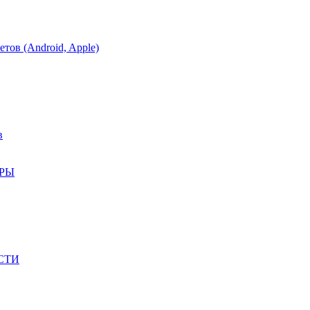
тов (Android, Apple)
в
АРЫ
СТИ