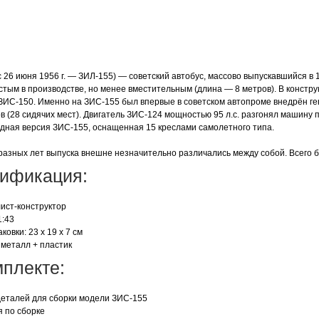
 26 июня 1956 г. — ЗИЛ-155) — советский автобус, массово выпускавшийся в 1
стым в производстве, но менее вместительным (длина — 8 метров). В констр
 ЗИС-150. Именно на ЗИС-155 был впервые в советском автопроме внедрён ге
 (28 сидячих мест). Двигатель ЗИС-124 мощностью 95 л.с. разгонял машину по
дная версия ЗИС-155, оснащенная 15 креслами самолетного типа.
разных лет выпуска внешне незначительно различались между собой. Всего 
ификация:
лист-конструктор
1:43
ковки: 23 x 19 x 7 см
 металл + пластик
мплекте:
деталей для сборки модели ЗИС-155
я по сборке