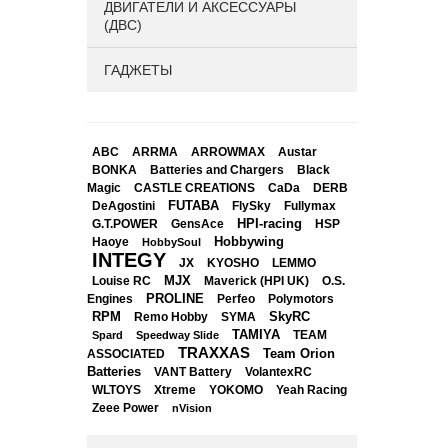
ДВИГАТЕЛИ И АКСЕССУАРЫ
(ДВС)
ГАДЖЕТЫ
ABC
ARRMA
ARROWMAX
Austar
BONKA
Black
Batteries and Chargers
Magic
CASTLE CREATIONS
CaDa
DERB
DeAgostini
FUTABA
FlySky
Fullymax
HPI-racing
GensAce
HSP
G.T.POWER
Hobbywing
Haoye
HobbySoul
INTEGY
JX
KYOSHO
LEMMO
Louise RC
MJX
Maverick (HPI UK)
O.S.
PROLINE
Perfeo
Engines
Polymotors
RPM
SkyRC
Remo Hobby
SYMA
TAMIYA
Spard
Speedway Slide
TEAM
TRAXXAS
Team Orion
ASSOCIATED
Batteries
VANT Battery
VolantexRC
WLTOYS
Xtreme
YOKOMO
Yeah Racing
Zeee Power
nVision