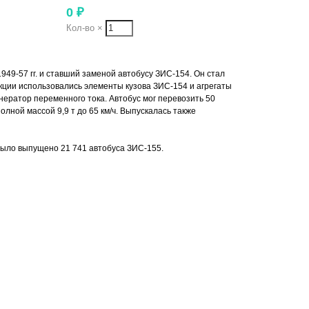
0
₽
Кол-во
×
949-57 гг. и ставший заменой автобусу ЗИС-154. Он стал
укции использовались элементы кузова ЗИС-154 и агрегаты
нератор переменного тока. Автобус мог перевозить 50
лной массой 9,9 т до 65 км/ч. Выпускалась также
было выпущено 21 741 автобуса ЗИС-155.