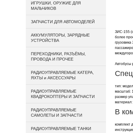
ИГРУШКИ, ОРУЖИЕ ДЛЯ
МАЛЬЧИКОВ
ЗАПЧАСТИ ДЛЯ АВТОМОДЕЛЕЙ
ЗИС-155 (c
АККУМУЛЯТОРЫ, ЗАРЯДНЫЕ
более про
УСТРОЙСТВА
грузовика
пассажиров
междугоро
ПЕРЕХОДНИКИ, РАЗЪЁМЫ,
ПРОВОДА И ПРОЧЕЕ
Автобусы 
Спец
РАДИОУПРАВЛЯЕМЫЕ КАТЕРА,
ЯХТЫ и АКСЕССУАРЫ
тип: моде
РАДИОУПРАВЛЯЕМЫЕ
масштаб: 
КВАДРОКОПТЕРЫ И ЗАПЧАСТИ
размер упа
материал:
РАДИОУПРАВЛЯЕМЫЕ
В ко
САМОЛЕТЫ И ЗАПЧАСТИ
комплект 
РАДИОУПРАВЛЯЕМЫЕ ТАНКИ
инструкци