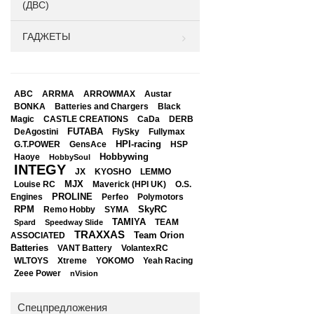
(ДВС)
ГАДЖЕТЫ
ABC
ARRMA
ARROWMAX
Austar
BONKA
Black
Batteries and Chargers
Magic
CASTLE CREATIONS
CaDa
DERB
DeAgostini
FUTABA
FlySky
Fullymax
HPI-racing
GensAce
HSP
G.T.POWER
Hobbywing
Haoye
HobbySoul
INTEGY
JX
KYOSHO
LEMMO
Louise RC
MJX
Maverick (HPI UK)
O.S.
PROLINE
Perfeo
Engines
Polymotors
RPM
SkyRC
Remo Hobby
SYMA
TAMIYA
Spard
Speedway Slide
TEAM
TRAXXAS
Team Orion
ASSOCIATED
Batteries
VANT Battery
VolantexRC
WLTOYS
Xtreme
YOKOMO
Yeah Racing
Zeee Power
nVision
Спецпредложения