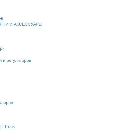
ов
ЕРНИ И АКСЕССУАРЫ
р)
 и регуляторов
улеров
tr Truck