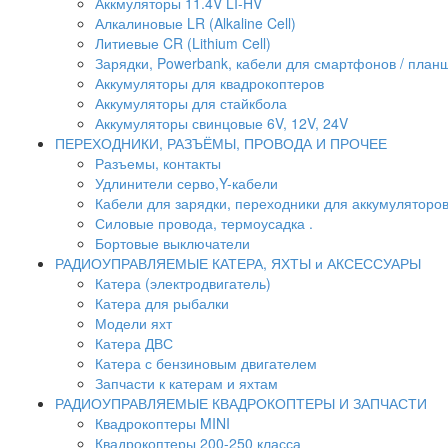
Аккмуляторы 11.4V LI-HV
Алкалиновые LR (Alkaline Cell)
Литиевые CR (Lithium Сell)
Зарядки, Powerbank, кабели для смартфонов / планше
Аккумуляторы для квадрокоптеров
Аккумуляторы для стайкбола
Аккумуляторы свинцовые 6V, 12V, 24V
ПЕРЕХОДНИКИ, РАЗЪЁМЫ, ПРОВОДА И ПРОЧЕЕ
Разъемы, контакты
Удлинители серво,Y-кабели
Кабели для зарядки, переходники для аккумуляторо
Силовые провода, термоусадка .
Бортовые выключатели
РАДИОУПРАВЛЯЕМЫЕ КАТЕРА, ЯХТЫ и АКСЕССУАРЫ
Катера (электродвигатель)
Катера для рыбалки
Модели яхт
Катера ДВС
Катера с бензиновым двигателем
Запчасти к катерам и яхтам
РАДИОУПРАВЛЯЕМЫЕ КВАДРОКОПТЕРЫ И ЗАПЧАСТИ
Квадрокоптеры MINI
Квадрокоптеры 200-250 класса