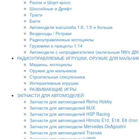
Ралли и Шорт-кросс
Шоссейные и Дрифт
Трагги
Багги
Автомодели масштаба 1:6, 1:5 и больше
Вездеходы / Ротраки
Радиоуправляемые мотоциклы
Грузовики и прицепы 1:14
Автомодели с нитродвигателем (калильным Nitro ДВ
РАДИОУПРАВЛЯЕМЫЕ ИГРУШКИ, ОРУЖИЕ ДЛЯ МАЛЬЧИ
Машины, мотоциклы
Оружие для мальчиков
Строительная спецтехника
Интерактивные игрушки
РАЗВИВАЮЩИЕ ИГРЫ
ЗАПЧАСТИ ДЛЯ АВТОМОДЕЛЕЙ
Запчасти для автомоделей Remo Hobby
Запчасти для автомоделей MJX
Запчасти для автомоделей HSP Racing
Запчасти для автомоделей Himoto E10, E18, E8 (Iron 
Запчасти для автомодели Mercedes DeAgostini
Запчасти для автомоделей Traxxas
Запчасти для автомоделей HNR