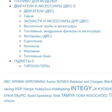
ТОПЛИВО ДЛЯ МОДЕЛЕЙ
ДВИГАТЕЛИ И АКСЕССУАРЫ (ДВС)
ДВИГАТЕЛИ (ДВС)
Свечи
ЗАПЧАСТИ И АКСЕССУАРЫ ДЛЯ (ДВС)
Выхлопные трубы и аксессуары
Топливные, воздушные фильтры и аксессуары
Моторамы (ДВС)
Сцепление
Колокола
Маховики
Топливные баки
ГАДЖЕТЫ
ГИРОСКУТЕРЫ
BONKA
Blac
ABC
ARRMA
ARROWMAX
Austar
Batteries and Chargers
INTEGY
racing
HSP
Haoye
Hobbywing
JX
KYOSH
HobbySoul
T
SkyRC
TAMIYA
SYMA
Spard
Speedway Slide
TEAM ASSOCIATED
nVision