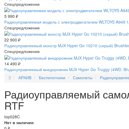
Спецпредложение
5 990
₽
Радиоуправляемая модель с электродвигателем WLTOYS A949 1/1
Спецпредложение
22 900
₽
Радиоуправляемый монстр MJX Hyper Go 10210 (серый) Brushles
Спецпредложение
14 490
₽
Радиоуправляемый внедорожник MJX Hyper Go Truggy (4WD, Brus
АРХИВ
Беспилотники
Самолеты
Радиоуправляе
Радиоуправляемый самоле
RTF
top028C
Нет в наличии
0
₽