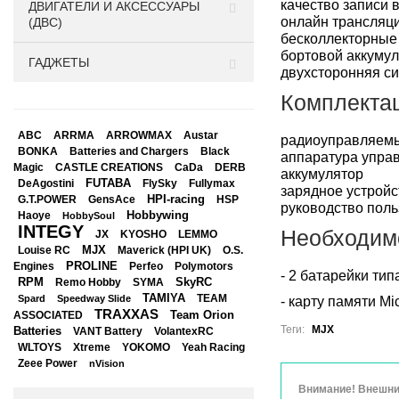
качество записи 
ДВИГАТЕЛИ И АКСЕССУАРЫ
онлайн трансляци
(ДВС)
бесколлекторные
бортовой аккумул
ГАДЖЕТЫ
двухсторонняя с
Комплекта
ABC
ARRMA
ARROWMAX
Austar
радиоуправляем
BONKA
Black
Batteries and Chargers
аппаратура упра
Magic
CASTLE CREATIONS
CaDa
DERB
аккумулятор
DeAgostini
FUTABA
FlySky
Fullymax
зарядное устройс
HPI-racing
GensAce
HSP
G.T.POWER
руководство поль
Hobbywing
Haoye
HobbySoul
INTEGY
Необходимо
JX
KYOSHO
LEMMO
Louise RC
MJX
Maverick (HPI UK)
O.S.
PROLINE
Perfeo
Engines
Polymotors
- 2 батарейки тип
RPM
SkyRC
Remo Hobby
SYMA
TAMIYA
Spard
Speedway Slide
TEAM
- карту памяти Mi
TRAXXAS
Team Orion
ASSOCIATED
Теги:
MJX
Batteries
VANT Battery
VolantexRC
WLTOYS
Xtreme
YOKOMO
Yeah Racing
Zeee Power
nVision
Внимание! Внешний