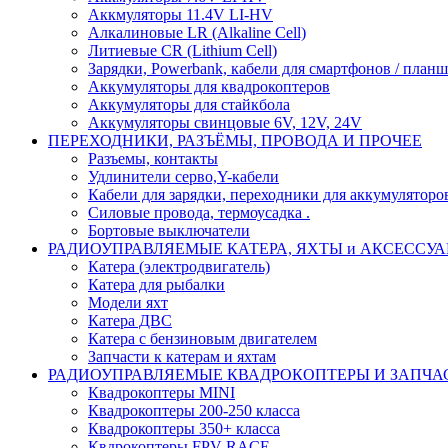
Аккмуляторы 11.4V LI-HV
Алкалиновые LR (Alkaline Cell)
Литиевые CR (Lithium Сell)
Зарядки, Powerbank, кабели для смартфонов / планше
Аккумуляторы для квадрокоптеров
Аккумуляторы для стайкбола
Аккумуляторы свинцовые 6V, 12V, 24V
ПЕРЕХОДНИКИ, РАЗЪЁМЫ, ПРОВОДА И ПРОЧЕЕ
Разъемы, контакты
Удлинители серво,Y-кабели
Кабели для зарядки, переходники для аккумуляторо
Силовые провода, термоусадка .
Бортовые выключатели
РАДИОУПРАВЛЯЕМЫЕ КАТЕРА, ЯХТЫ и АКСЕССУ
Катера (электродвигатель)
Катера для рыбалки
Модели яхт
Катера ДВС
Катера с бензиновым двигателем
Запчасти к катерам и яхтам
РАДИОУПРАВЛЯЕМЫЕ КВАДРОКОПТЕРЫ И ЗАПЧА
Квадрокоптеры MINI
Квадрокоптеры 200-250 класса
Квадрокоптеры 350+ класса
Квдрокоптеры FPV RACE