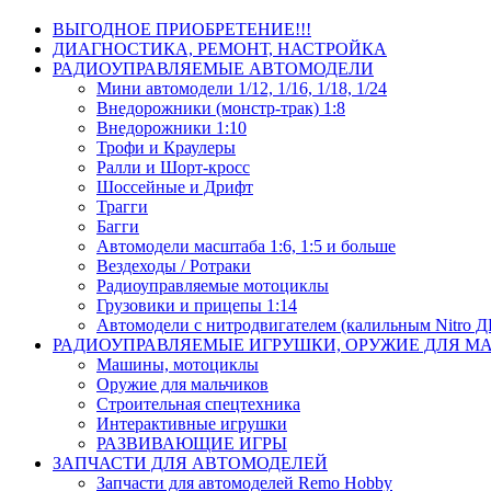
ВЫГОДНОЕ ПРИОБРЕТЕНИЕ!!!
ДИАГНОСТИКА, РЕМОНТ, НАСТРОЙКА
РАДИОУПРАВЛЯЕМЫЕ АВТОМОДЕЛИ
Мини автомодели 1/12, 1/16, 1/18, 1/24
Внедорожники (монстр-трак) 1:8
Внедорожники 1:10
Трофи и Краулеры
Ралли и Шорт-кросс
Шоссейные и Дрифт
Трагги
Багги
Автомодели масштаба 1:6, 1:5 и больше
Вездеходы / Ротраки
Радиоуправляемые мотоциклы
Грузовики и прицепы 1:14
Автомодели с нитродвигателем (калильным Nitro 
РАДИОУПРАВЛЯЕМЫЕ ИГРУШКИ, ОРУЖИЕ ДЛЯ М
Машины, мотоциклы
Оружие для мальчиков
Строительная спецтехника
Интерактивные игрушки
РАЗВИВАЮЩИЕ ИГРЫ
ЗАПЧАСТИ ДЛЯ АВТОМОДЕЛЕЙ
Запчасти для автомоделей Remo Hobby