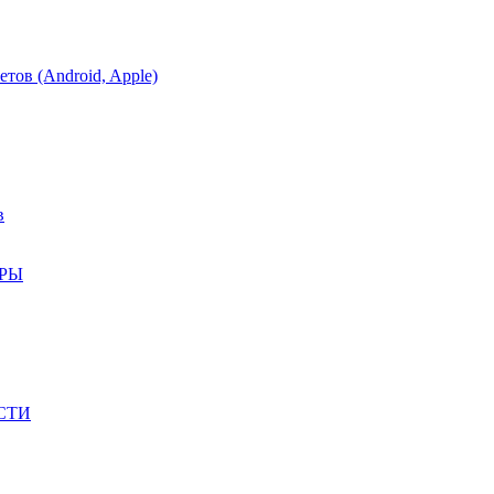
тов (Android, Apple)
в
АРЫ
СТИ