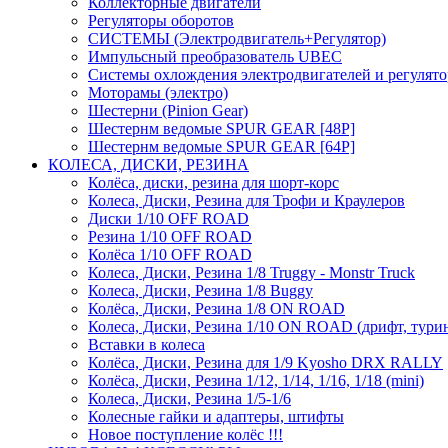
Коллекторные двигатели
Регуляторы оборотов
СИСТЕМЫ (Электродвигатель+Регулятор)
Импульсный преобразователь UBEC
Системы охлождения электродвигателей и регулят
Моторамы (электро)
Шестерни (Pinion Gear)
Шестернм ведомые SPUR GEAR [48P]
Шестернм ведомые SPUR GEAR [64P]
КОЛЕСА, ДИСКИ, РЕЗИНА
Колёса, диски, резина для шорт-корс
Колеса, Диски, Резина для Трофи и Краулеров
Диски 1/10 OFF ROAD
Резина 1/10 OFF ROAD
Колёса 1/10 OFF ROAD
Колеса, Диски, Резина 1/8 Truggy - Monstr Truck
Колеса, Диски, Резина 1/8 Buggy
Колёса, Диски, Резина 1/8 ON ROAD
Колеса, Диски, Резина 1/10 ON ROAD (дрифт, тури
Вставки в колеса
Колёса, Диски, Резина для 1/9 Kyosho DRX RALLY
Колёса, Диски, Резина 1/12, 1/14, 1/16, 1/18 (mini)
Колеса, Диски, Резина 1/5-1/6
Колесные гайки и адаптеры, штифты
Новое поступление колёс !!!