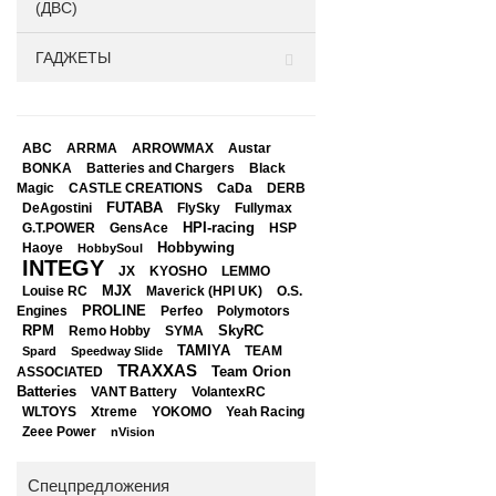
(ДВС)
ГАДЖЕТЫ
ABC
ARRMA
ARROWMAX
Austar
BONKA
Black
Batteries and Chargers
Magic
CASTLE CREATIONS
CaDa
DERB
DeAgostini
FUTABA
FlySky
Fullymax
HPI-racing
GensAce
HSP
G.T.POWER
Hobbywing
Haoye
HobbySoul
INTEGY
JX
KYOSHO
LEMMO
Louise RC
MJX
Maverick (HPI UK)
O.S.
PROLINE
Perfeo
Engines
Polymotors
RPM
SkyRC
Remo Hobby
SYMA
TAMIYA
Spard
Speedway Slide
TEAM
TRAXXAS
Team Orion
ASSOCIATED
Batteries
VANT Battery
VolantexRC
WLTOYS
Xtreme
YOKOMO
Yeah Racing
Zeee Power
nVision
Спецпредложения