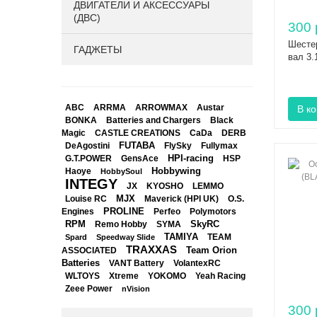
ДВИГАТЕЛИ И АКСЕССУАРЫ
(ДВС)
300 
Шестер
ГАДЖЕТЫ
вал 3
ABC
ARRMA
ARROWMAX
Austar
BONKA
Black
Batteries and Chargers
Magic
CASTLE CREATIONS
CaDa
DERB
DeAgostini
FUTABA
FlySky
Fullymax
HPI-racing
GensAce
HSP
G.T.POWER
Hobbywing
Haoye
HobbySoul
INTEGY
JX
KYOSHO
LEMMO
Louise RC
MJX
Maverick (HPI UK)
O.S.
PROLINE
Perfeo
Engines
Polymotors
RPM
SkyRC
Remo Hobby
SYMA
TAMIYA
Spard
Speedway Slide
TEAM
TRAXXAS
Team Orion
ASSOCIATED
Batteries
VANT Battery
VolantexRC
WLTOYS
Xtreme
YOKOMO
Yeah Racing
Zeee Power
nVision
300 