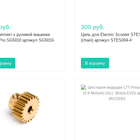
руб.
300 руб.
мплект к рулевой машинке
Цепь для Electric Scooter STE
Pro SG5010 артикул SG5010-
(сhain) артикул STES004-4