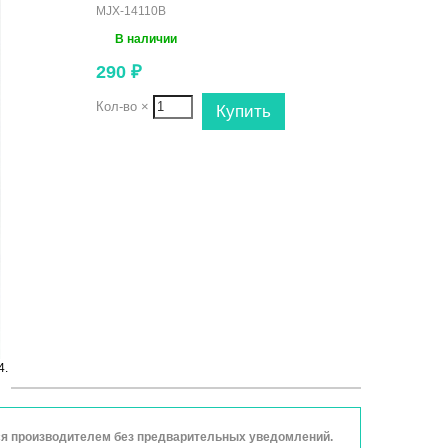
MJX-14110B
В наличии
290
₽
Кол-во
×
4.
ься производителем без предварительных уведомлений.