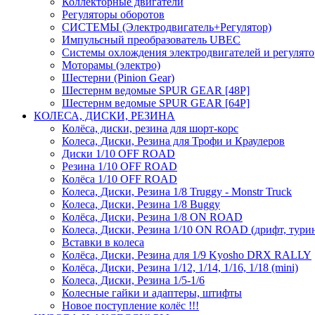
Коллекторные двигатели
Регуляторы оборотов
СИСТЕМЫ (Электродвигатель+Регулятор)
Импульсный преобразователь UBEC
Системы охлождения электродвигателей и регулят
Моторамы (электро)
Шестерни (Pinion Gear)
Шестернм ведомые SPUR GEAR [48P]
Шестернм ведомые SPUR GEAR [64P]
КОЛЕСА, ДИСКИ, РЕЗИНА
Колёса, диски, резина для шорт-корс
Колеса, Диски, Резина для Трофи и Краулеров
Диски 1/10 OFF ROAD
Резина 1/10 OFF ROAD
Колёса 1/10 OFF ROAD
Колеса, Диски, Резина 1/8 Truggy - Monstr Truck
Колеса, Диски, Резина 1/8 Buggy
Колёса, Диски, Резина 1/8 ON ROAD
Колеса, Диски, Резина 1/10 ON ROAD (дрифт, тури
Вставки в колеса
Колёса, Диски, Резина для 1/9 Kyosho DRX RALLY
Колёса, Диски, Резина 1/12, 1/14, 1/16, 1/18 (mini)
Колеса, Диски, Резина 1/5-1/6
Колесные гайки и адаптеры, штифты
Новое поступление колёс !!!