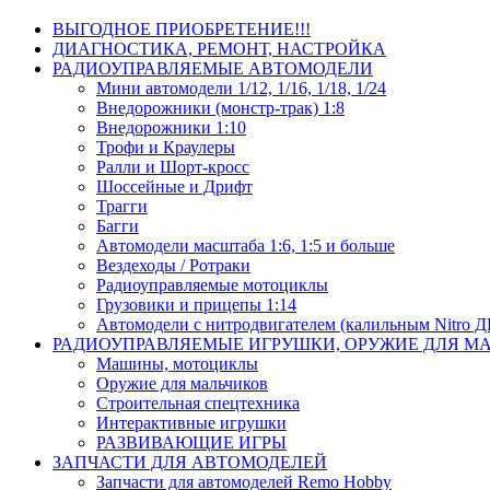
ВЫГОДНОЕ ПРИОБРЕТЕНИЕ!!!
ДИАГНОСТИКА, РЕМОНТ, НАСТРОЙКА
РАДИОУПРАВЛЯЕМЫЕ АВТОМОДЕЛИ
Мини автомодели 1/12, 1/16, 1/18, 1/24
Внедорожники (монстр-трак) 1:8
Внедорожники 1:10
Трофи и Краулеры
Ралли и Шорт-кросс
Шоссейные и Дрифт
Трагги
Багги
Автомодели масштаба 1:6, 1:5 и больше
Вездеходы / Ротраки
Радиоуправляемые мотоциклы
Грузовики и прицепы 1:14
Автомодели с нитродвигателем (калильным Nitro 
РАДИОУПРАВЛЯЕМЫЕ ИГРУШКИ, ОРУЖИЕ ДЛЯ М
Машины, мотоциклы
Оружие для мальчиков
Строительная спецтехника
Интерактивные игрушки
РАЗВИВАЮЩИЕ ИГРЫ
ЗАПЧАСТИ ДЛЯ АВТОМОДЕЛЕЙ
Запчасти для автомоделей Remo Hobby