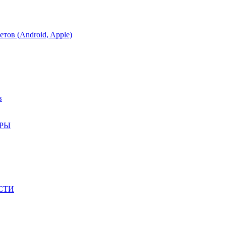
тов (Android, Apple)
в
АРЫ
СТИ