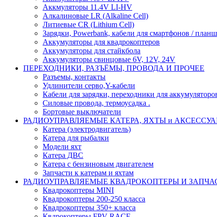
Аккмуляторы 11.4V LI-HV
Алкалиновые LR (Alkaline Cell)
Литиевые CR (Lithium Сell)
Зарядки, Powerbank, кабели для смартфонов / планше
Аккумуляторы для квадрокоптеров
Аккумуляторы для стайкбола
Аккумуляторы свинцовые 6V, 12V, 24V
ПЕРЕХОДНИКИ, РАЗЪЁМЫ, ПРОВОДА И ПРОЧЕЕ
Разъемы, контакты
Удлинители серво,Y-кабели
Кабели для зарядки, переходники для аккумуляторо
Силовые провода, термоусадка .
Бортовые выключатели
РАДИОУПРАВЛЯЕМЫЕ КАТЕРА, ЯХТЫ и АКСЕССУ
Катера (электродвигатель)
Катера для рыбалки
Модели яхт
Катера ДВС
Катера с бензиновым двигателем
Запчасти к катерам и яхтам
РАДИОУПРАВЛЯЕМЫЕ КВАДРОКОПТЕРЫ И ЗАПЧА
Квадрокоптеры MINI
Квадрокоптеры 200-250 класса
Квадрокоптеры 350+ класса
Квдрокоптеры FPV RACE