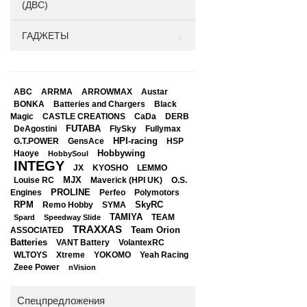
(ДВС)
ГАДЖЕТЫ
ABC
ARRMA
ARROWMAX
Austar
BONKA
Black
Batteries and Chargers
Magic
CASTLE CREATIONS
CaDa
DERB
DeAgostini
FUTABA
FlySky
Fullymax
HPI-racing
GensAce
HSP
G.T.POWER
Hobbywing
Haoye
HobbySoul
INTEGY
JX
KYOSHO
LEMMO
Louise RC
MJX
Maverick (HPI UK)
O.S.
PROLINE
Perfeo
Engines
Polymotors
RPM
SkyRC
Remo Hobby
SYMA
TAMIYA
Spard
Speedway Slide
TEAM
TRAXXAS
Team Orion
ASSOCIATED
Batteries
VANT Battery
VolantexRC
WLTOYS
Xtreme
YOKOMO
Yeah Racing
Zeee Power
nVision
Спецпредложения