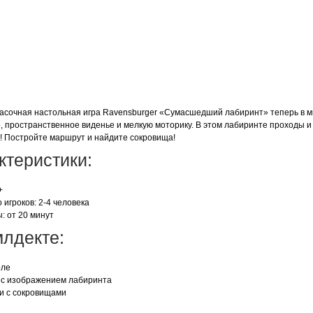
расочная настольная игра Ravensburger «Сумасшедший лабиринт» теперь в м
 пространственное виденье и мелкую моторику. В этом лабиринте проходы и 
! Постройте маршрут и найдите сокровища!
ктеристики:
+
 игроков: 2-4 человека
: от 20 минут
млдекте:
оле
 с изображением лабиринта
ки с сокровищами