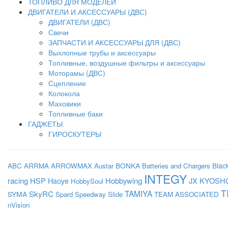
ТОПЛИВО ДЛЯ МОДЕЛЕЙ
ДВИГАТЕЛИ И АКСЕССУАРЫ (ДВС)
ДВИГАТЕЛИ (ДВС)
Свечи
ЗАПЧАСТИ И АКСЕССУАРЫ ДЛЯ (ДВС)
Выхлопные трубы и аксессуары
Топливные, воздушные фильтры и аксессуары
Моторамы (ДВС)
Сцепление
Колокола
Маховики
Топливные баки
ГАДЖЕТЫ
ГИРОСКУТЕРЫ
BONKA
Blac
ABC
ARRMA
ARROWMAX
Austar
Batteries and Chargers
INTEGY
racing
HSP
Haoye
Hobbywing
JX
KYOSH
HobbySoul
T
SkyRC
TAMIYA
SYMA
Spard
Speedway Slide
TEAM ASSOCIATED
nVision