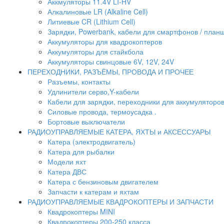
Аккмуляторы 11.4V LI-HV
Алкалиновые LR (Alkaline Cell)
Литиевые CR (Lithium Сell)
Зарядки, Powerbank, кабели для смартфонов / планше
Аккумуляторы для квадрокоптеров
Аккумуляторы для стайкбола
Аккумуляторы свинцовые 6V, 12V, 24V
ПЕРЕХОДНИКИ, РАЗЪЁМЫ, ПРОВОДА И ПРОЧЕЕ
Разъемы, контакты
Удлинители серво,Y-кабели
Кабели для зарядки, переходники для аккумуляторо
Силовые провода, термоусадка .
Бортовые выключатели
РАДИОУПРАВЛЯЕМЫЕ КАТЕРА, ЯХТЫ и АКСЕССУАРЫ
Катера (электродвигатель)
Катера для рыбалки
Модели яхт
Катера ДВС
Катера с бензиновым двигателем
Запчасти к катерам и яхтам
РАДИОУПРАВЛЯЕМЫЕ КВАДРОКОПТЕРЫ И ЗАПЧАСТИ
Квадрокоптеры MINI
Квадрокоптеры 200-250 класса