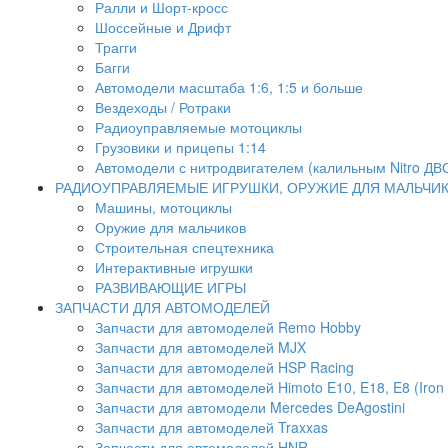
Ралли и Шорт-кросс
Шоссейные и Дрифт
Трагги
Багги
Автомодели масштаба 1:6, 1:5 и больше
Вездеходы / Ротраки
Радиоуправляемые мотоциклы
Грузовики и прицепы 1:14
Автомодели с нитродвигателем (калильным Nitro ДВ
РАДИОУПРАВЛЯЕМЫЕ ИГРУШКИ, ОРУЖИЕ ДЛЯ МАЛЬЧИ
Машины, мотоциклы
Оружие для мальчиков
Строительная спецтехника
Интерактивные игрушки
РАЗВИВАЮЩИЕ ИГРЫ
ЗАПЧАСТИ ДЛЯ АВТОМОДЕЛЕЙ
Запчасти для автомоделей Remo Hobby
Запчасти для автомоделей MJX
Запчасти для автомоделей HSP Racing
Запчасти для автомоделей Himoto E10, E18, E8 (Iron 
Запчасти для автомодели Mercedes DeAgostini
Запчасти для автомоделей Traxxas
Запчасти для автомоделей HNR