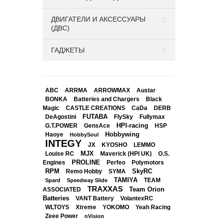
ДВИГАТЕЛИ И АКСЕССУАРЫ
(ДВС)
ГАДЖЕТЫ
ABC
ARRMA
ARROWMAX
Austar
BONKA
Black
Batteries and Chargers
Magic
CASTLE CREATIONS
CaDa
DERB
DeAgostini
FUTABA
FlySky
Fullymax
HPI-racing
GensAce
HSP
G.T.POWER
Hobbywing
Haoye
HobbySoul
INTEGY
JX
KYOSHO
LEMMO
Louise RC
MJX
Maverick (HPI UK)
O.S.
PROLINE
Perfeo
Engines
Polymotors
RPM
SkyRC
Remo Hobby
SYMA
TAMIYA
Spard
Speedway Slide
TEAM
TRAXXAS
Team Orion
ASSOCIATED
Batteries
VANT Battery
VolantexRC
WLTOYS
Xtreme
YOKOMO
Yeah Racing
Zeee Power
nVision