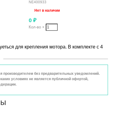
NE400933
Нет в наличии
0
₽
Кол-во
×
зуеться для крепления мотора. В комплекте с 4
ься производителем без предварительных уведомлений.
каких условиях не является публичной офертой,
едерации.
вы