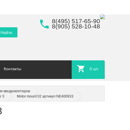
8(495) 517-65-90
8(905) 528-10-48
Контакты
0
шт.
ля квадрокоптеров
r 3
Motor mount 02 артикул NE400933
3