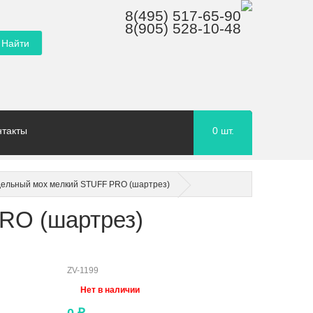
8(495) 517-65-90
8(905) 528-10-48
нтакты
0
шт.
ельный мох мелкий STUFF PRO (шартрез)
RO (шартрез)
ZV-1199
Нет в наличии
0
₽