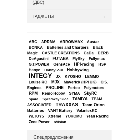
(ДВС)
ГАДЖЕТЫ
ABC
ARRMA
ARROWMAX
Austar
BONKA
Black
Batteries and Chargers
Magic
CASTLE CREATIONS
CaDa
DERB
DeAgostini
FUTABA
FlySky
Fullymax
HPI-racing
GensAce
HSP
G.T.POWER
Hobbywing
Haoye
HobbySoul
INTEGY
JX
KYOSHO
LEMMO
Louise RC
MJX
Maverick (HPI UK)
O.S.
PROLINE
Perfeo
Engines
Polymotors
RPM
SkyRC
Remo Hobby
SYMA
TAMIYA
Spard
Speedway Slide
TEAM
TRAXXAS
Team Orion
ASSOCIATED
Batteries
VANT Battery
VolantexRC
WLTOYS
Xtreme
YOKOMO
Yeah Racing
Zeee Power
nVision
Спецпредложения