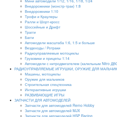
Мини автомодели 1/12, 1/16, 1/18, 1/24
Внедорожники (монстр-трак) 1:8
Внедорожники 1:10
Трофи и Краулеры
Ралли и Шорт-кросс
Шоссейные и Дрифт
Трагги
Багги
Автомодели масштаба 1:6, 1:5 и больше
Вездеходы / Ротраки
Радиоуправляемые мотоциклы
Грузовики и прицепы 1:14
Автомодели с нитродвигателем (калильным Nitro ДВ
РАДИОУПРАВЛЯЕМЫЕ ИГРУШКИ, ОРУЖИЕ ДЛЯ МАЛЬЧИ
Машины, мотоциклы
Оружие для мальчиков
Строительная спецтехника
Интерактивные игрушки
РАЗВИВАЮЩИЕ ИГРЫ
ЗАПЧАСТИ ДЛЯ АВТОМОДЕЛЕЙ
Запчасти для автомоделей Remo Hobby
Запчасти для автомоделей MJX
Запчасти для автомоделей HSP Racing